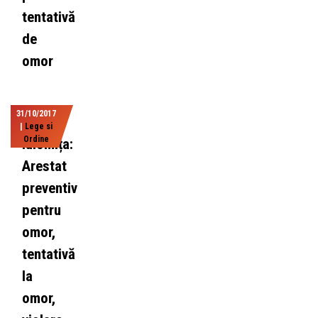
tentativă
de
omor
31/10/2017
|
Lege si
Ordine
Ialomița:
Arestat
preventiv
pentru
omor,
tentativă
la
omor,