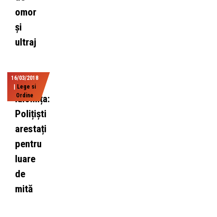
omor
și
ultraj
16/03/2018
|
Lege si
Ordine
Ialomița:
Polițiști
arestați
pentru
luare
de
mită