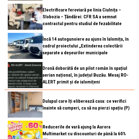
Electrificare feroviară pe linia Ciulnița –
Slobozia – Țăndărei: CFR SA a semnat
contractul pentru studiul de fezabilitate
Încă 14 autogunoiere au ajuns în Ialomița, în
cadrul proiectului „Extinderea colectării
separate a deșeurilor municipale
Dronă doborâtă de un pilot român în spațiul
aerian național, în județul Buzău. Mesaj RO-
ALERT primit și de ialomițeni
Dulapul care îți eliberează casa: ce verifici
înainte să cumperi, ca să nu pierzi spațiu (P)
Reducerile de vară ajung la Aurora
Multimarket cu discounturi de până la 60%