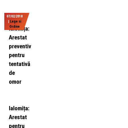
07/02/2018
|
Lege si
Ordine
Ialomița:
Arestat
preventiv
pentru
tentativă
de
omor
Ialomița:
Arestat
pentru