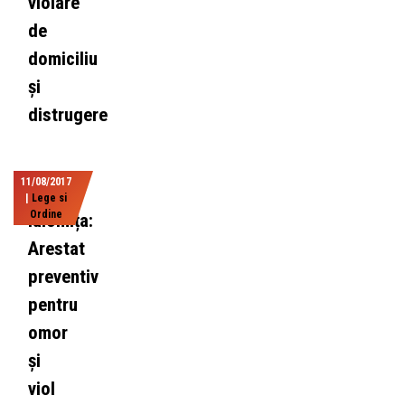
violare
de
domiciliu
şi
distrugere
11/08/2017
|
Lege si
Ordine
Ialomița:
Arestat
preventiv
pentru
omor
și
viol