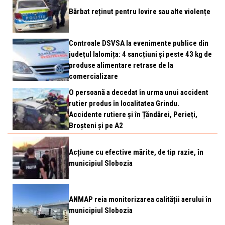
Bărbat reținut pentru lovire sau alte violențe
Controale DSVSA la evenimente publice din
județul Ialomița: 4 sancțiuni și peste 43 kg de
produse alimentare retrase de la
comercializare
O persoană a decedat în urma unui accident
rutier produs în localitatea Grindu.
Accidente rutiere și în Țăndărei, Perieți,
Broșteni și pe A2
Acțiune cu efective mărite, de tip razie, în
municipiul Slobozia
ANMAP reia monitorizarea calității aerului în
municipiul Slobozia