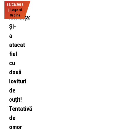
13/03/2018
|
Lege si
Ordine
Ialomița:
Și-
a
atacat
fiul
cu
două
lovituri
de
cuțit!
Tentativă
de
omor