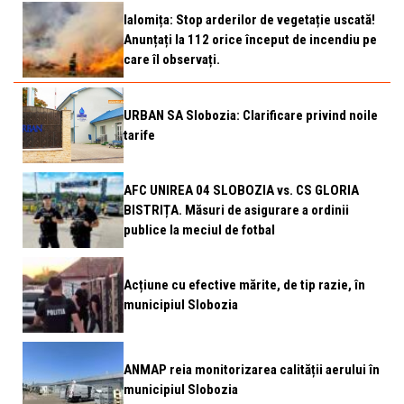
Ialomița: Stop arderilor de vegetație uscată!
Anunțați la 112 orice început de incendiu pe
care îl observați.
URBAN SA Slobozia: Clarificare privind noile
tarife
AFC UNIREA 04 SLOBOZIA vs. CS GLORIA
BISTRIȚA. Măsuri de asigurare a ordinii
publice la meciul de fotbal
Acțiune cu efective mărite, de tip razie, în
municipiul Slobozia
ANMAP reia monitorizarea calității aerului în
municipiul Slobozia