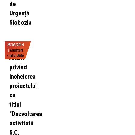
de
Urgență
Slobozia
25/03/2019
|
Anunturi
- Info Utile
Anunt
privind
incheierea
proiectului
cu
titlul
“Dezvoltarea
activitatii
S.C.