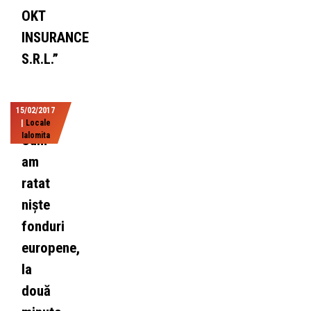
OKT
INSURANCE
S.R.L.”
15/02/2017
|
Locale
Ialomita
Cum
am
ratat
niște
fonduri
europene,
la
două