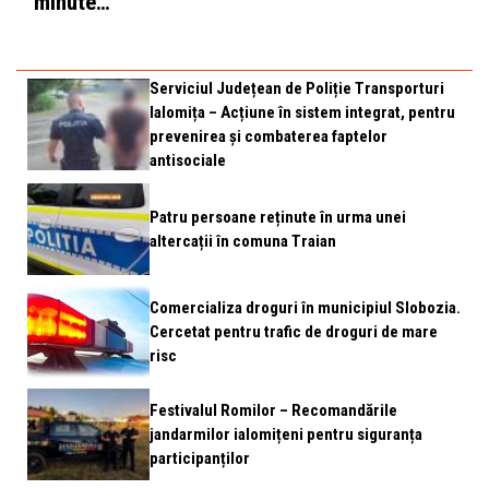
minute…
Serviciul Județean de Poliție Transporturi
Ialomița – Acțiune în sistem integrat, pentru
prevenirea și combaterea faptelor
antisociale
Patru persoane reținute în urma unei
altercații în comuna Traian
Comercializa droguri în municipiul Slobozia.
Cercetat pentru trafic de droguri de mare
risc
Festivalul Romilor – Recomandările
jandarmilor ialomițeni pentru siguranța
participanților