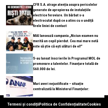
CFR S.A. atrage atenția asupra pericolelor
generate de apropierea de instalațiile
electrice feroviare. Un bărbat s-a
electrocutat după ce a atins cu o undiță
firele liniei de contact
MAI lansează campania „Niciun examen nu
merită un copil pierdut. Cea mai mare notă
este să știe că ești alături de el!”
S-au lansat înscrierile în Programul MOL de
promovare a talentelor. Finanțare totală de
560.000 de lei.
Mari averi nejustificate – situație
centralizată la Ministerul Finanțelor:
Termeni și condiții
Politica de Confidențialitate
Cookies