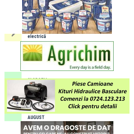
IALOMIȚA:
Întreruperi
programate
energie
electrică
10 - 14
august
2026
SLOBOZIA:
Program
de gardă
farmacii -
luna
AUGUST