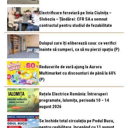
Electrificare feroviară pe linia Ciulnița –
Slobozia – Țăndărei: CFR SA a semnat
contractul pentru studiul de fezabilitate
Dulapul care îți eliberează casa: ce verifici
înainte să cumperi, ca să nu pierzi spațiu (P)
Reducerile de vară ajung la Aurora
Multimarket cu discounturi de până la 60%
(P)
Rețele Electrice România: Întreruperi
programate, Ialomița, perioada 10 – 14
august 2026
Se închide total circulația pe Podul Bucu,
pentru reabilitare, începând cu 11 august.