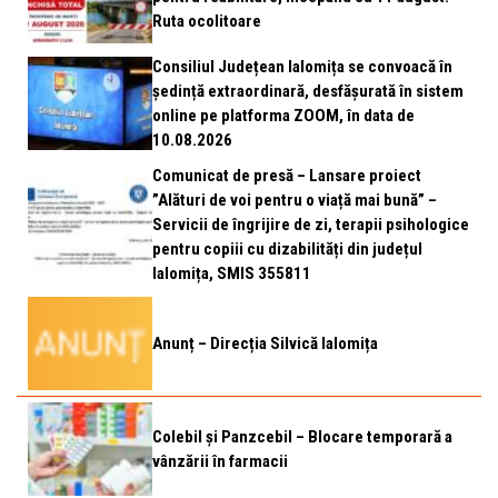
Ruta ocolitoare
Consiliul Județean Ialomița se convoacă în
ședință extraordinară, desfășurată în sistem
online pe platforma ZOOM, în data de
10.08.2026
Comunicat de presă – Lansare proiect
”Alături de voi pentru o viață mai bună” –
Servicii de îngrijire de zi, terapii psihologice
pentru copiii cu dizabilități din județul
Ialomița, SMIS 355811
Anunț – Direcția Silvică Ialomița
Colebil și Panzcebil – Blocare temporară a
vânzării în farmacii