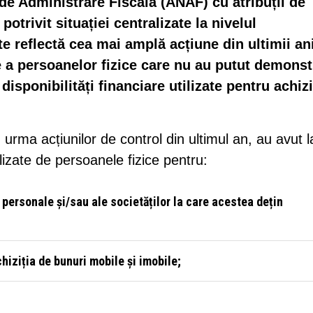
 de Administrare Fiscală (ANAF) cu atribuții de
 potrivit situației centralizate la nivelul
te reflectă cea mai amplă acțiune din ultimii an
ale a persoanelor fizice care nu au putut demonst
isponibilități financiare utilizate pentru achiziț
n urma acțiunilor de control din ultimul an, au avut l
lizate de persoanele fizice pentru:
personale și/sau ale societăților la care acestea dețin
hiziția de bunuri mobile și imobile;