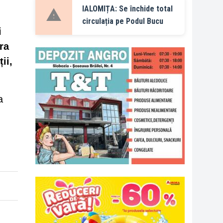
IALOMIȚA: Se închide total
circulația pe Podul Bucu
i
ra
ii,
a