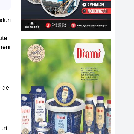
nduri
ute
erii
e de
uri