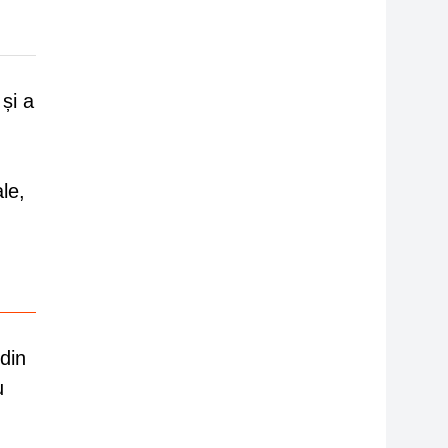
 și a
le,
din
u