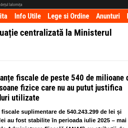
județul Ialomița
ita
Info Utile
Lege si Ordine
Anunturi
tuație centralizată la Ministerul
anțe fiscale de peste 540 de milioane 
rsoane fizice care nu au putut justifica
uri utilizate
e fiscale suplimentare de 540.243.299 de lei și
ei au fost stabilite în perioada iulie 2025 – mai