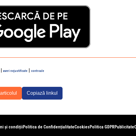
|
|
averi nejustificate
controale
articolul
Copiază linkul
i și condiții
Politica de Confidențialitate
Cookies
Politica GDPR
Publicitate