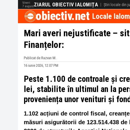
Vineri
ZIARUL OBIECTIV IALOMIȚA
|
Știri locale din 
7 august
obiectiv.net
Locale Ialom
Mari averi nejustificate – si
Finanțelor:
Publicat de Razvan M.
16 iunie 2026, 12:07 PM
Peste 1.100 de controale și cre
lei, stabilite în ultimul an la pe
proveniența unor venituri și fond
1.102 acțiuni de control fiscal, creanț
măsuri asigurătorii de 123.514.438 de l