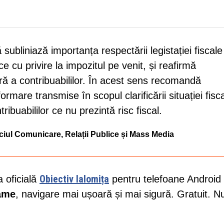
ubliniază importanța respectării legistației fiscale
ice cu privire la impozitul pe venit, și reafirmă
 a contribuabililor. În acest sens recomandă
rmare transmise în scopul clarificării situației fisca
tribuabililor ce nu prezintă risc fiscal.
ciul Comunicare, Relații Publice și Mass Media
Obiectiv Ialomița
a oficială
pentru telefoane Android 
lame
, navigare mai ușoară și mai sigură. Gratuit. N