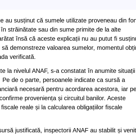
e au susținut că sumele utilizate proveneau din fo
 în străinătate sau din sume primite de la alte
arătat însă că aceste explicații nu au putut fi susțin
e să demonstreze valoarea sumelor, momentul obțin
ada verificată.
 la nivelul ANAF, s-a constatat în anumite situații
. Pe de o parte, persoanele indicate ca sursă a
anciară necesară pentru acordarea acestora, iar p
onfirme proveniența și circuitul banilor. Aceste
fiscale reale și la calcularea obligațiilor fiscale
sursă justificată, inspectorii ANAF au stabilit și venit