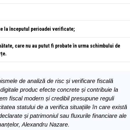
te la începutul perioadei verificate;
nătate, care nu au putut fi probate în urma schimbului de
rțe.
mele de analiză de risc și verificare fiscală
 digitale produc efecte concrete și contribuie la
tem fiscal modern și credibil presupune reguli
atea statului de a verifica situațiile în care există
declarate și patrimoniul sau fluxurile financiare ale
inanțelor, Alexandru Nazare.