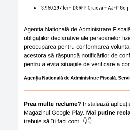
3.950.297 lei – DGRFP Craiova – AJFP Gorj
Agenția Națională de Administrare Fiscală s
obligațiilor declarative ale persoanelor fiz
preocuparea pentru conformarea voluntară
acestora să răspundă notificărilor de confo
pentru a evita situațiile de verificare a con
Agenția Națională de Administrare Fiscală.
Servi
Prea multe reclame?
Instalează aplicați
Magazinul Google Play.
Mai puține rec
trebuie să îți faci cont. 👇👇