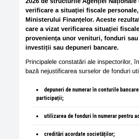
2026 de structurile Agenției Naționale
verificare a situației fiscale personale,
Ministerului Finanțelor. Aceste rezulta
care a vizat verificarea situației fisc
proveniența unor venituri, fonduri sau d
investiții sau depuneri bancare.
Principalele constatări ale inspectorilor, î
bază nejustificarea surselor de fonduri uti
depuneri de numerar în conturile bancare 
participații;
utilizarea de fonduri în numerar pentru ac
creditări acordate societăților;