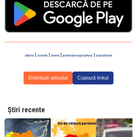
|
|
|
|
albine
insecte
miere
polenizare apicultura
ziua albinei
Distribuie articolul
Copiază linkul
Știri recente