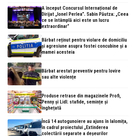
A început Concursul Internațional de
Dirijat „Ionel Perlea”. Sabin Păutza: „Ceea
ce se întâmplă aici este un lucru
extraordinar”
Bărbat reținut pentru violare de domiciliu
și agresiune asupra fostei concubine și a
mamei acesteia
Bărbat arestat preventiv pentru lovire
sau alte violențe
Produse retrase din magazinele Profi,
Penny și Lidl: stafide, semințe și
înghețată
Încă 14 autogunoiere au ajuns în Ialomița,
în cadrul proiectului „Extinderea
colectării separate a deșeurilor