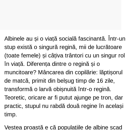
Albinele au și o viață socială fascinantă. Într-un
stup există o singură regină, mii de lucrătoare
(toate femele) și câțiva trântori cu un singur rol
în viață. Diferența dintre o regină și o
muncitoare? Mâncarea din copilărie: lăptișorul
de matcă, primit din belșug timp de 16 zile,
transformă o larvă obișnuită într-o regină.
Teoretic, oricare ar fi putut ajunge pe tron, dar
practic, stupul nu rabdă două regine în același
timp.
Vestea proastă e că populațiile de albine scad