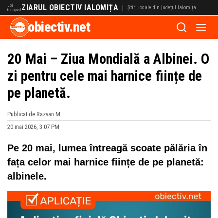
Joi
ZIARUL OBIECTIV IALOMIȚA
|
Știri locale din județul Ialomița
6 august
obiectiv.net
20 Mai – Ziua Mondială a Albinei. O
zi pentru cele mai harnice ființe de
pe planetă.
Publicat de Razvan M.
20 mai 2026, 3:07 PM
Pe 20 mai, lumea întreagă scoate pălăria în
fața celor mai harnice ființe de pe planetă:
albinele.