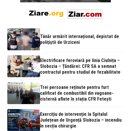
Tânăr urmărit internațional, depistat de
polițiștii de Urziceni
Electrificare feroviară pe linia Ciulnița –
Slobozia – Țăndărei: CFR SA a semnat
contractul pentru studiul de fezabilitate
Trei persoane reținute pentru furt
calificat de combustibil din vagoane-
cisternă aflate în stația CFR Fetești
Exercițiu de intervenție la Spitalul
Județean de Urgență Slobozia – incendiu
în secția chirurgie