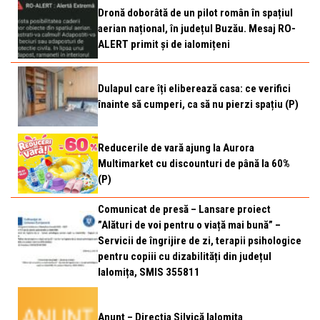
Dronă doborâtă de un pilot român în spațiul
aerian național, în județul Buzău. Mesaj RO-
ALERT primit și de ialomițeni
Dulapul care îți eliberează casa: ce verifici
înainte să cumperi, ca să nu pierzi spațiu (P)
Reducerile de vară ajung la Aurora
Multimarket cu discounturi de până la 60%
(P)
Comunicat de presă – Lansare proiect
”Alături de voi pentru o viață mai bună” –
Servicii de îngrijire de zi, terapii psihologice
pentru copiii cu dizabilități din județul
Ialomița, SMIS 355811
Anunț – Direcția Silvică Ialomița