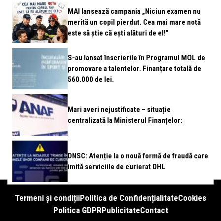
MAI lansează campania „Niciun examen nu
merită un copil pierdut. Cea mai mare notă
este să știe că ești alături de el!”
S-au lansat înscrierile în Programul MOL de
promovare a talentelor. Finanțare totală de
560.000 de lei.
Mari averi nejustificate – situație
centralizată la Ministerul Finanțelor:
DNSC: Atenție la o nouă formă de fraudă care
imită serviciile de curierat DHL
Termeni și condiții
Politica de Confidențialitate
Cookies
Politica GDPR
Publicitate
Contact