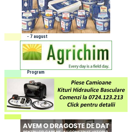
Întreruperi
programate
energie
electrică 3
- 7 august
2026
SLOBOZIA:
Program
de gardă
farmacii -
luna
AUGUST
Adaugă
obiectiv.net