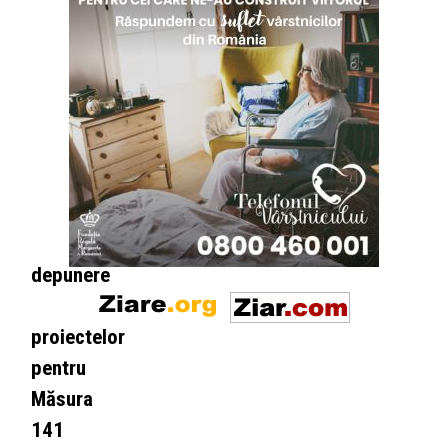
ca sursă
preferată
pe Google
MADR
prelungeşte
sesiunea
de
depunere
a
proiectelor
pentru
Măsura
141