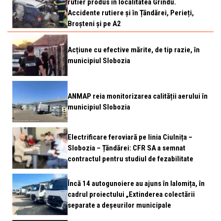
rutier produs în localitatea Grindu.
Accidente rutiere și în Țăndărei, Perieți,
Broșteni și pe A2
Acțiune cu efective mărite, de tip razie, în
municipiul Slobozia
ANMAP reia monitorizarea calității aerului în
municipiul Slobozia
Electrificare feroviară pe linia Ciulnița –
Slobozia – Țăndărei: CFR SA a semnat
contractul pentru studiul de fezabilitate
Încă 14 autogunoiere au ajuns în Ialomița, în
cadrul proiectului „Extinderea colectării
separate a deșeurilor municipale