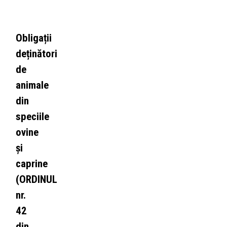
Obligații
deținători
de
animale
din
speciile
ovine
și
caprine
(ORDINUL
nr.
42
din