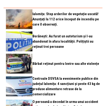
Ialomița: Stop arderilor de vegetație uscată!
Anunțați la 112 orice început de incendiu pe
care îl observați.
Borănești: Au furat un autoturism și l-au
abandonat în afara localității. Polițiștii au
reținut trei persoane
Bărbat reținut pentru lovire sau alte violențe
Controale DSVSA la evenimente publice din
județul Ialomița: 4 sancțiuni și peste 43 kg de
produse alimentare retrase de la
comercializare
O persoană a decedat în urma unui accident