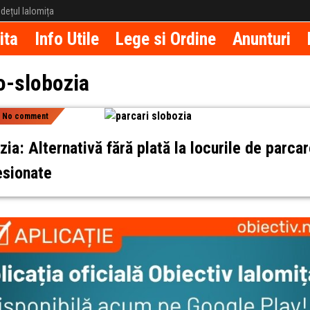
județul Ialomița
ita
Info Utile
Lege si Ordine
Anunturi
o-slobozia
|
No comment
zia: Alternativă fără plată la locurile de parca
sionate