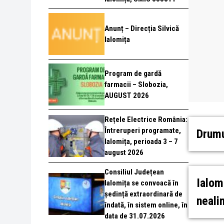
Anunț – Direcția Silvică
Ialomița
Program de gardă
farmacii – Slobozia,
AUGUST 2026
Rețele Electrice România:
Întreruperi programate,
Drumu
Ialomița, perioada 3 – 7
august 2026
Consiliul Județean
Ialom
Ialomița se convoacă în
ședință extraordinară de
neali
îndată, în sistem online, în
data de 31.07.2026