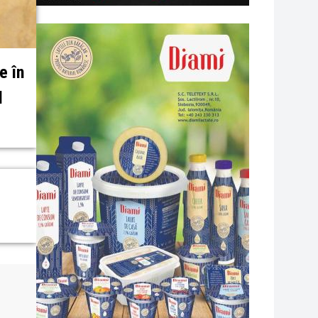
e în
l