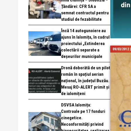
linia Ciulnița – Slobozia –
Țăndărei: CFR SA a
semnat contractul pentru
studiul de fezabilitate
Încă 14 autogunoiere au
ajuns în Ialomița, în cadrul
proiectului „Extinderea
09/03/2012 
colectării separate a
deșeurilor municipale
Dronă doborâtă de un pilot
român în spațiul aerian
național, în județul Buzău.
Mesaj RO-ALERT primit și
de ialomițeni
DSVSA Ialomița:
Controale pe 17 fonduri
cinegetice.
Neconformități privind
biosecuritatea, realizarea