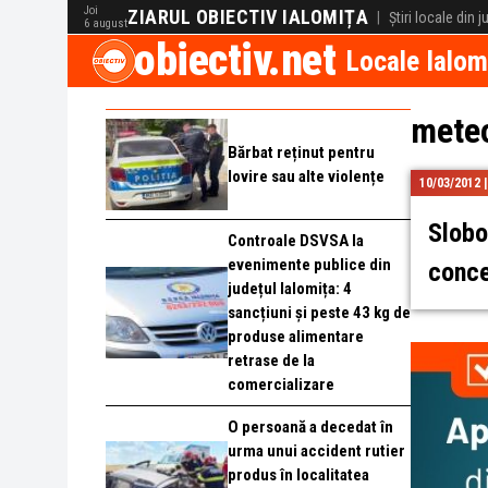
Joi
ZIARUL OBIECTIV IALOMIȚA
|
Știri locale din 
6 august
obiectiv.net
Locale Ialom
mete
Bărbat reținut pentru
lovire sau alte violențe
10/03/2012 
Slobo
Controale DSVSA la
evenimente publice din
conce
județul Ialomița: 4
sancțiuni și peste 43 kg de
produse alimentare
retrase de la
comercializare
O persoană a decedat în
urma unui accident rutier
produs în localitatea