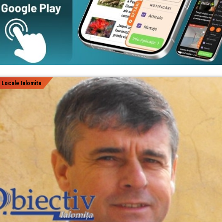
|
Locale Ialomita