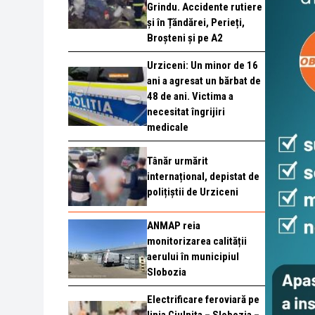
Grindu. Accidente rutiere
și în Țăndărei, Perieți,
Broșteni și pe A2
Urziceni: Un minor de 16
ani a agresat un bărbat de
48 de ani. Victima a
necesitat îngrijiri
medicale
Tânăr urmărit
internațional, depistat de
polițiștii de Urziceni
ANMAP reia
monitorizarea calității
aerului în municipiul
Slobozia
Electrificare feroviară pe