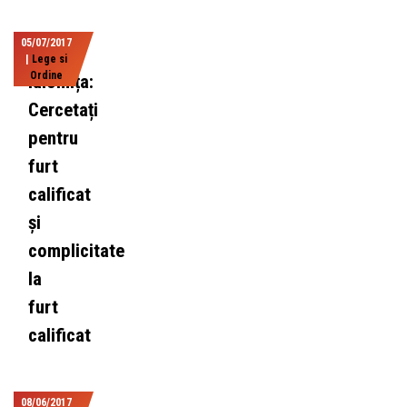
05/07/2017
|
Lege si
Ordine
Ialomița:
Cercetați
pentru
furt
calificat
și
complicitate
la
furt
calificat
08/06/2017