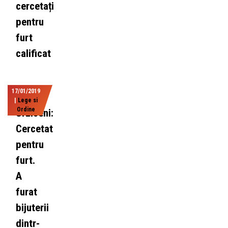
cercetați
pentru
furt
calificat
17/01/2019
|
Lege si
Ordine
Urziceni:
Cercetat
pentru
furt.
A
furat
bijuterii
dintr-