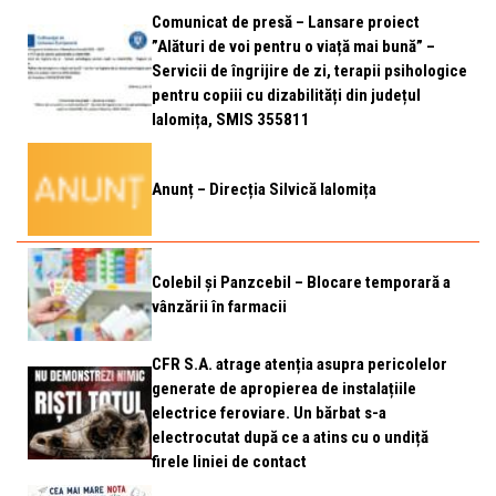
Comunicat de presă – Lansare proiect
”Alături de voi pentru o viață mai bună” –
Servicii de îngrijire de zi, terapii psihologice
pentru copiii cu dizabilități din județul
Ialomița, SMIS 355811
Anunț – Direcția Silvică Ialomița
Colebil și Panzcebil – Blocare temporară a
vânzării în farmacii
CFR S.A. atrage atenția asupra pericolelor
generate de apropierea de instalațiile
electrice feroviare. Un bărbat s-a
electrocutat după ce a atins cu o undiță
firele liniei de contact