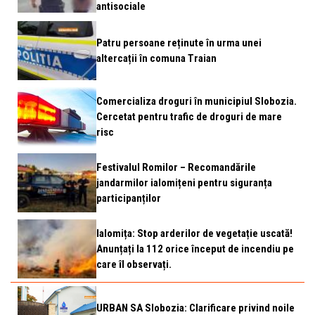
antisociale
Patru persoane reținute în urma unei
altercații în comuna Traian
Comercializa droguri în municipiul Slobozia.
Cercetat pentru trafic de droguri de mare
risc
Festivalul Romilor – Recomandările
jandarmilor ialomițeni pentru siguranța
participanților
Ialomița: Stop arderilor de vegetație uscată!
Anunțați la 112 orice început de incendiu pe
care îl observați.
URBAN SA Slobozia: Clarificare privind noile