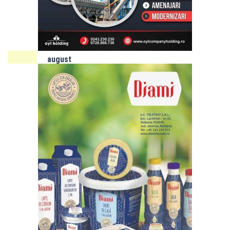
programate
energie
electrică
10 - 14
august
2026
SLOBOZIA:
Program
de gardă
farmacii -
luna
AUGUST
Adaugă
obiectiv.net