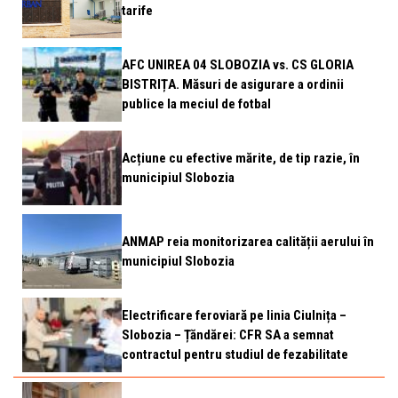
tarife
AFC UNIREA 04 SLOBOZIA vs. CS GLORIA
BISTRIȚA. Măsuri de asigurare a ordinii
publice la meciul de fotbal
Acțiune cu efective mărite, de tip razie, în
municipiul Slobozia
ANMAP reia monitorizarea calității aerului în
municipiul Slobozia
Electrificare feroviară pe linia Ciulnița –
Slobozia – Țăndărei: CFR SA a semnat
contractul pentru studiul de fezabilitate