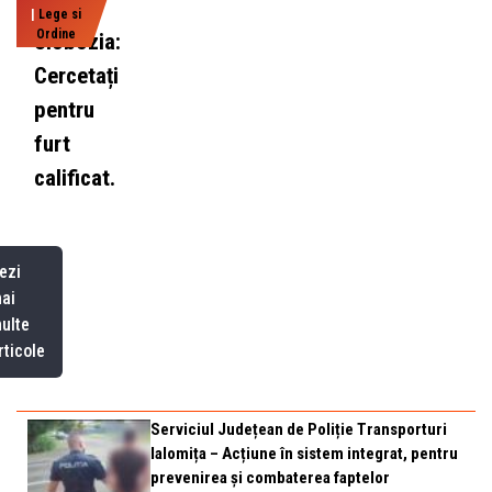
|
Lege si
Ordine
Slobozia:
Cercetați
pentru
furt
calificat.
ezi
ai
ulte
rticole
Serviciul Județean de Poliție Transporturi
Ialomița – Acțiune în sistem integrat, pentru
prevenirea și combaterea faptelor