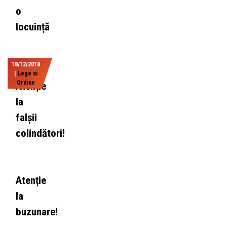
o
locuință
18/12/2018
|
Lege si
Ordine
Atenție
la
falșii
colindători!
Atenție
la
buzunare!