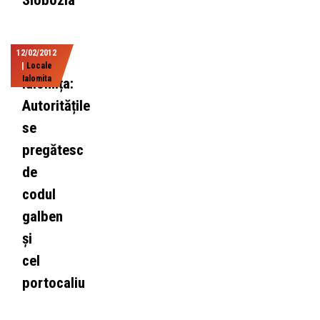
Slobozia
12/02/2012
|
Locale
Ialomita
Ialomița:
Autoritățile
se
pregătesc
de
codul
galben
și
cel
portocaliu