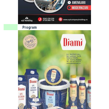
2026
SLOBOZIA:
Program
de gardă
farmacii -
luna
AUGUST
Adaugă
obiectiv.net
ca sursă
preferată
pe Google