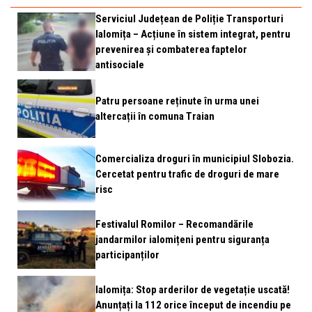
Serviciul Județean de Poliție Transporturi
Ialomița – Acțiune în sistem integrat, pentru
prevenirea și combaterea faptelor
antisociale
Patru persoane reținute în urma unei
altercații în comuna Traian
Comercializa droguri în municipiul Slobozia.
Cercetat pentru trafic de droguri de mare
risc
Festivalul Romilor – Recomandările
jandarmilor ialomițeni pentru siguranța
participanților
Ialomița: Stop arderilor de vegetație uscată!
Anunțați la 112 orice început de incendiu pe