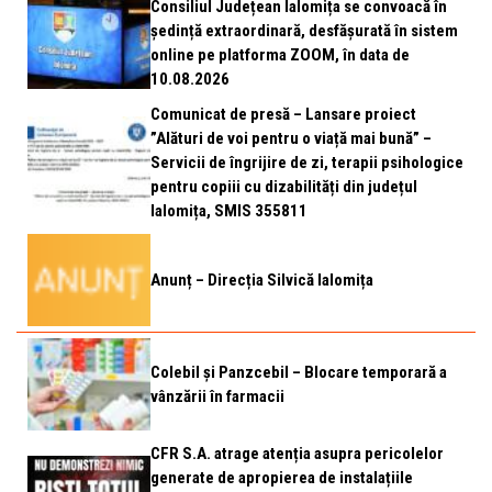
Consiliul Județean Ialomița se convoacă în
ședință extraordinară, desfășurată în sistem
online pe platforma ZOOM, în data de
10.08.2026
Comunicat de presă – Lansare proiect
”Alături de voi pentru o viață mai bună” –
Servicii de îngrijire de zi, terapii psihologice
pentru copiii cu dizabilități din județul
Ialomița, SMIS 355811
Anunț – Direcția Silvică Ialomița
Colebil și Panzcebil – Blocare temporară a
vânzării în farmacii
CFR S.A. atrage atenția asupra pericolelor
generate de apropierea de instalațiile