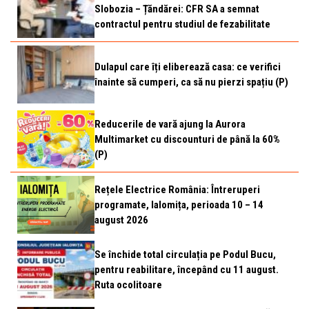
Slobozia – Țăndărei: CFR SA a semnat
contractul pentru studiul de fezabilitate
Dulapul care îți eliberează casa: ce verifici
înainte să cumperi, ca să nu pierzi spațiu (P)
Reducerile de vară ajung la Aurora
Multimarket cu discounturi de până la 60%
(P)
Rețele Electrice România: Întreruperi
programate, Ialomița, perioada 10 – 14
august 2026
Se închide total circulația pe Podul Bucu,
pentru reabilitare, începând cu 11 august.
Ruta ocolitoare