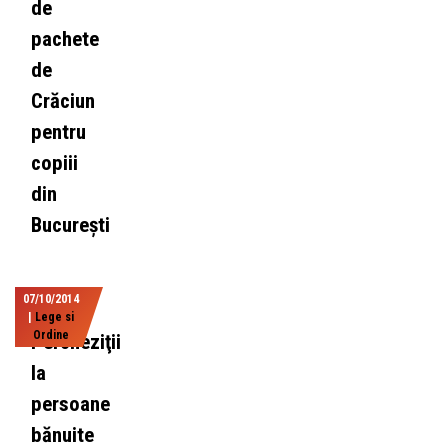
de
pachete
de
Crăciun
pentru
copiii
din
București
07/10/2014
|
Lege si
Ordine
Percheziţii
la
persoane
bănuite