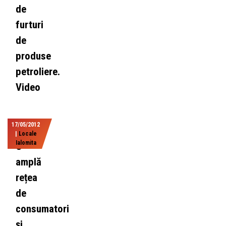
de
furturi
de
produse
petroliere.
Video
17/05/2012
|
Locale
Ialomita
O
amplă
rețea
de
consumatori
și