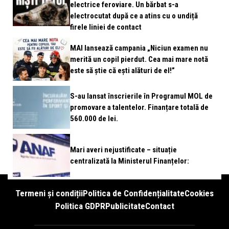
electrice feroviare. Un bărbat s-a
electrocutat după ce a atins cu o undiță
firele liniei de contact
MAI lansează campania „Niciun examen nu
merită un copil pierdut. Cea mai mare notă
este să știe că ești alături de el!”
S-au lansat înscrierile în Programul MOL de
promovare a talentelor. Finanțare totală de
560.000 de lei.
Mari averi nejustificate – situație
centralizată la Ministerul Finanțelor:
Termeni și condiții
Politica de Confidențialitate
Cookies
Politica GDPR
Publicitate
Contact