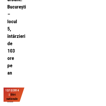
București
–
locul
5,
întârzieri
de
103
ore
pe
an
12/12/2014
|
Stiri
nationale
Mii