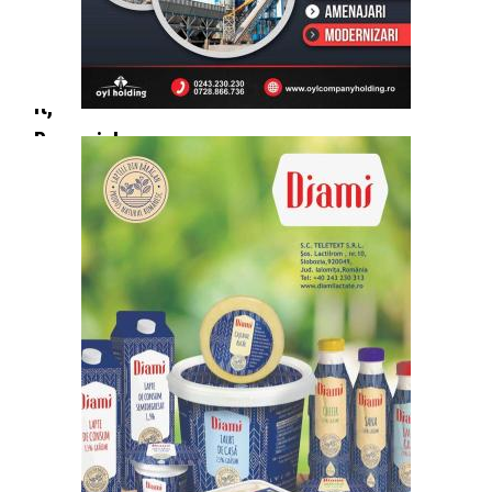
septembrie,
Let`s
Do
It,
Romania!
IALOMIȚA:
Întreruperi
programate
energie
electrică
10 - 14
august
2026