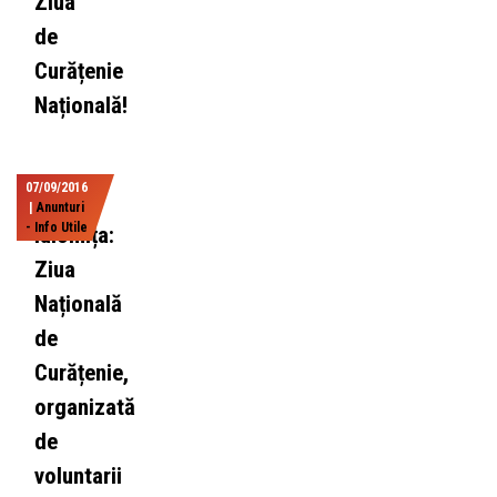
Ziua
de
Curățenie
Națională!
07/09/2016
|
Anunturi
- Info Utile
Ialomița:
Ziua
Națională
de
Curățenie,
organizată
de
voluntarii