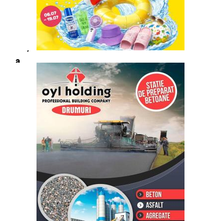
Ziua
de
Curățenie
Națională
a
fost
anulată
(Pesta
Porcină)
13/09/2018
|
Evenimente
Pe
15