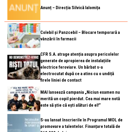
Anunț – Direcția Silvică Ialomița
Colebil și Panzcebil – Blocare temporară a
vânzării în farmacii
CFR S.A. atrage atenția asupra pericolelor
generate de apropierea de instalațiile
electrice feroviare. Un bărbat s-a
electrocutat după ce a atins cu o undiță
firele liniei de contact
MAI lansează campania „Niciun examen nu
merită un copil pierdut. Cea mai mare notă
este să știe că ești alături de el!”
S-au lansat înscrierile în Programul MOL de
promovare a talentelor. Finanțare totală de