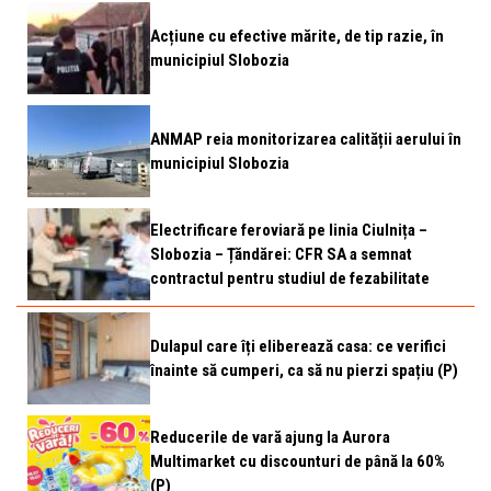
Acțiune cu efective mărite, de tip razie, în
municipiul Slobozia
ANMAP reia monitorizarea calității aerului în
municipiul Slobozia
Electrificare feroviară pe linia Ciulnița –
Slobozia – Țăndărei: CFR SA a semnat
contractul pentru studiul de fezabilitate
Dulapul care îți eliberează casa: ce verifici
înainte să cumperi, ca să nu pierzi spațiu (P)
Reducerile de vară ajung la Aurora
Multimarket cu discounturi de până la 60%
(P)