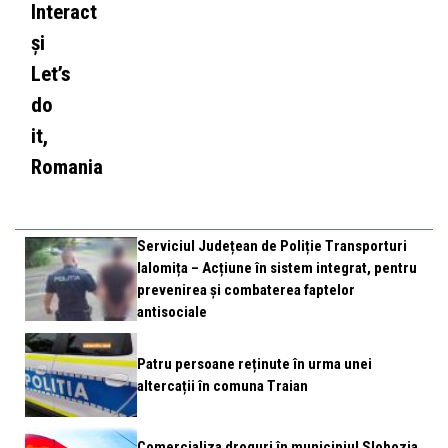
Interact
și
Let’s
do
it,
Romania
Serviciul Județean de Poliție Transporturi
Ialomița – Acțiune în sistem integrat, pentru
prevenirea și combaterea faptelor
antisociale
Patru persoane reținute în urma unei
altercații în comuna Traian
Comercializa droguri în municipiul Slobozia.