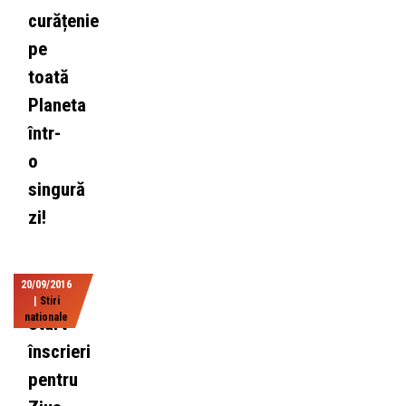
curățenie
pe
toată
Planeta
într-
o
singură
zi!
20/09/2016
|
Stiri
nationale
Start
înscrieri
pentru