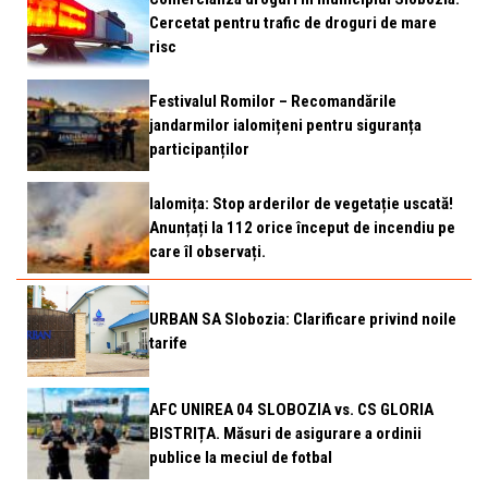
Cercetat pentru trafic de droguri de mare
risc
Festivalul Romilor – Recomandările
jandarmilor ialomițeni pentru siguranța
participanților
Ialomița: Stop arderilor de vegetație uscată!
Anunțați la 112 orice început de incendiu pe
care îl observați.
URBAN SA Slobozia: Clarificare privind noile
tarife
AFC UNIREA 04 SLOBOZIA vs. CS GLORIA
BISTRIȚA. Măsuri de asigurare a ordinii
publice la meciul de fotbal