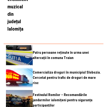
muzical
din
județul
Ialomița
Patru persoane reținute în urma unei
altercații în comuna Traian
Comercializa droguri în municipiul Slobozia.
Cercetat pentru trafic de droguri de mare
risc
Festivalul Romilor – Recomandările
jandarmilor ialomițeni pentru siguranța
participanților