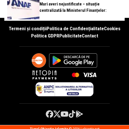
Mari averi nejustificate – situație
centralizată la Ministerul Finanțelor:
Termeni și condiții
Politica de Confidențialitate
Cookies
Politica GDPR
Publicitate
Contact
Ziarul Obiectiv Ialomita
© 2026 | obiectiv.net