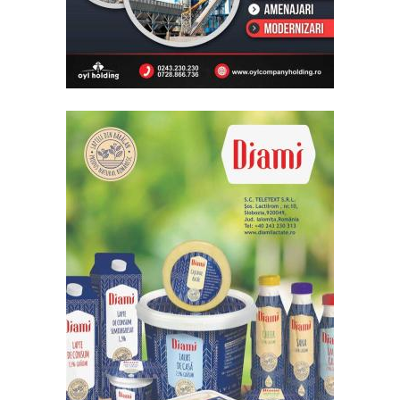
2023,
din
Slobozia
IALOMIȚA:
Întreruperi
programate
energie
electrică
10 - 14
august
2026
SLOBOZIA:
Program