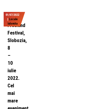
01/07/2022
|
Locale
Ialomita
Freeland
Festival,
Slobozia,
8
–
10
iulie
2022.
Cel
mai
mare
eveniment