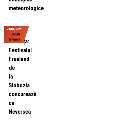
meteorologice
23/06/2023
|
Locale
Ialomita
Ialomița:
Festivalul
Freeland
de
la
Slobozia
concurează
cu
Neversea