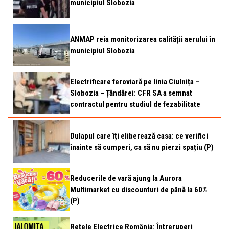
municipiul Slobozia
ANMAP reia monitorizarea calității aerului în
municipiul Slobozia
Electrificare feroviară pe linia Ciulnița –
Slobozia – Țăndărei: CFR SA a semnat
contractul pentru studiul de fezabilitate
Dulapul care îți eliberează casa: ce verifici
înainte să cumperi, ca să nu pierzi spațiu (P)
Reducerile de vară ajung la Aurora
Multimarket cu discounturi de până la 60%
(P)
Rețele Electrice România: Întreruperi