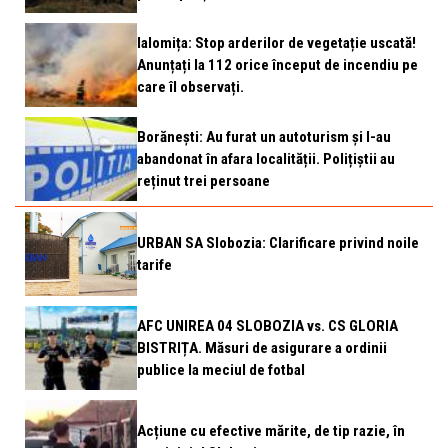
Ialomița: Stop arderilor de vegetație uscată!
Anunțați la 112 orice început de incendiu pe
care îl observați.
Borănești: Au furat un autoturism și l-au
abandonat în afara localității. Polițiștii au
reținut trei persoane
URBAN SA Slobozia: Clarificare privind noile
tarife
AFC UNIREA 04 SLOBOZIA vs. CS GLORIA
BISTRIȚA. Măsuri de asigurare a ordinii
publice la meciul de fotbal
Acțiune cu efective mărite, de tip razie, în