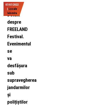
07/07/2022
|
Locale
Ialomita
Detalii
despre
FREELAND
Festival.
Evenimentul
se
va
desfășura
sub
supravegherea
jandarmilor
și
polițiștilor