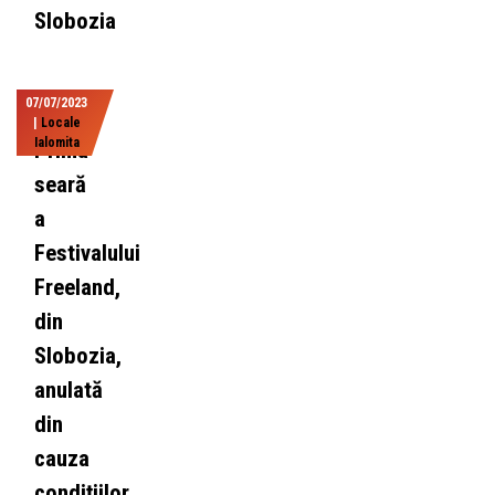
Slobozia
07/07/2023
|
Locale
Ialomita
Prima
seară
a
Festivalului
Freeland,
din
Slobozia,
anulată
din
cauza
condițiilor