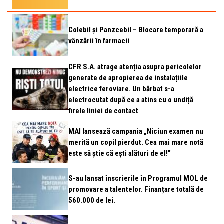
Colebil și Panzcebil – Blocare temporară a
vânzării în farmacii
CFR S.A. atrage atenția asupra pericolelor
generate de apropierea de instalațiile
electrice feroviare. Un bărbat s-a
electrocutat după ce a atins cu o undiță
firele liniei de contact
MAI lansează campania „Niciun examen nu
merită un copil pierdut. Cea mai mare notă
este să știe că ești alături de el!”
S-au lansat înscrierile în Programul MOL de
promovare a talentelor. Finanțare totală de
560.000 de lei.