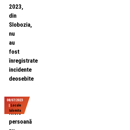
2023,
din
Slobozia,
nu
au
fost
înregistrate
incidente
deosebite
08/07/2023
|
Locale
Ialomita
Nicio
persoană