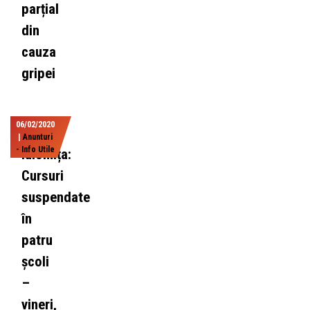
parțial
din
cauza
gripei
06/02/2020
|
Anunturi
- Info Utile
Ialomița:
Cursuri
suspendate
în
patru
școli
–
vineri,