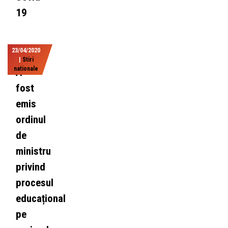
19
23/04/2020
|
Stiri
nationale
A
fost
emis
ordinul
de
ministru
privind
procesul
educațional
pe