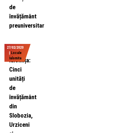
de
învățământ
preuniversitar
27/02/2020
|
Locale
Ialomita
Ialomița:
Cinci
unități
de
învățământ
din
Slobozia,
Urziceni