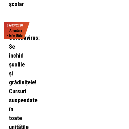
școlar
09/03/2020
|
Anunturi
- Info Utile
Coronavirus:
Se
închid
școlile
și
grădinițele!
Cursuri
suspendate
în
toate
unitățile