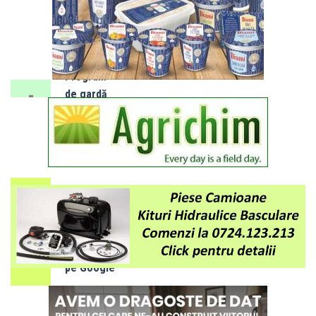
2026
SLOBOZIA:
Program
de gardă
farmacii -
luna
AUGUST
Adaugă
obiectiv.net
ca sursă
preferată
pe Google
27/04/2020