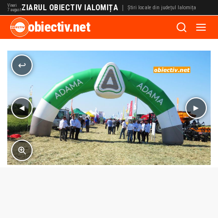
Vineri
ZIARUL OBIECTIV IALOMIȚA
|
Știri locale din județul Ialomița
7 august
obiectiv.net