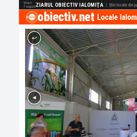
Vineri
ZIARUL OBIECTIV IALOMIȚA
|
Știri locale din 
7 august
obiectiv.net
Locale Ialom