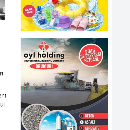
în
ent
ui