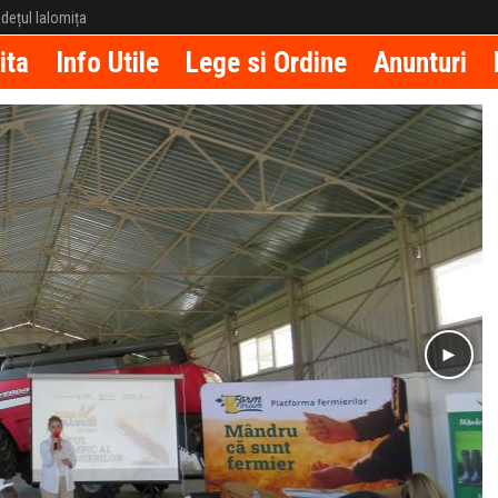
județul Ialomița
ita
Info Utile
Lege si Ordine
Anunturi