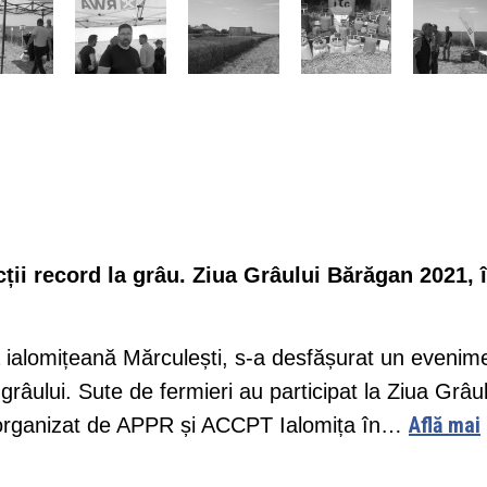
cții record la grâu. Ziua Grâului Bărăgan 2021, 
a ialomițeană Mărculești, s-a desfășurat un evenim
grâului. Sute de fermieri au participat la Ziua Grâul
Află mai
 organizat de APPR și ACCPT Ialomița în…