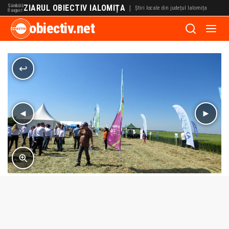
Sâmbătă
ZIARUL OBIECTIV IALOMIȚA
|
Știri locale din județul Ialomița
8 august
obiectiv.net