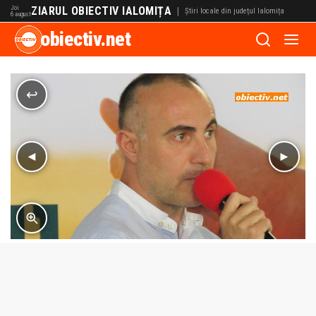
Joi
ZIARUL OBIECTIV IALOMIȚA
|
Știri locale din județul Ialomița
6 august
obiectiv.net