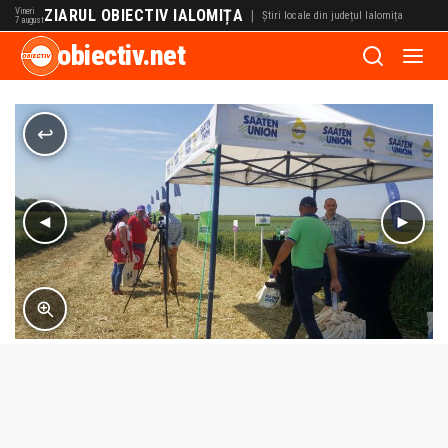
Vineri
ZIARUL OBIECTIV IALOMIȚA
|
Știri locale din județul Ialomița
7 august
obiectiv.net