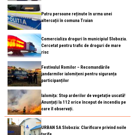
Patru persoane reținute în urma unei
altercații în comuna Traian
Comercializa droguri în municipiul Slobozia.
Cercetat pentru trafic de droguri de mare
risc
Festivalul Romilor – Recomandările
jandarmilor ialomițeni pentru siguranța
participanților
Ialomița: Stop arderilor de vegetație uscată!
Anunțați la 112 orice început de incendiu pe
care îl observați.
URBAN SA Slobozia: Clarificare privind noile
tarife