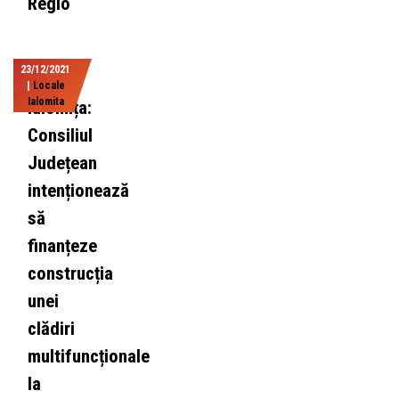
Regio
23/12/2021
|
Locale
Ialomita
Ialomița:
Consiliul
Județean
intenționează
să
finanțeze
construcția
unei
clădiri
multifuncționale
la