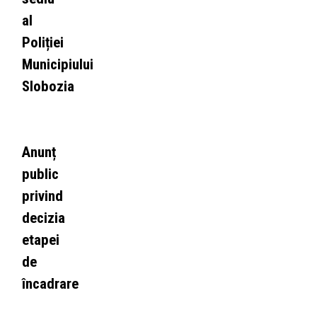
al
Poliției
Municipiului
Slobozia
Anunț
public
privind
decizia
etapei
de
încadrare