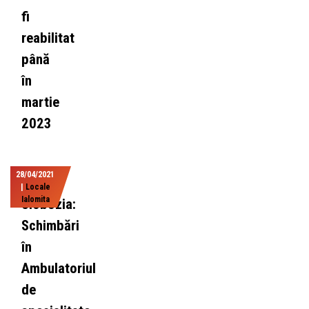
fi
reabilitat
până
în
martie
2023
28/04/2021
|
Locale
Ialomita
Slobozia:
Schimbări
în
Ambulatoriul
de