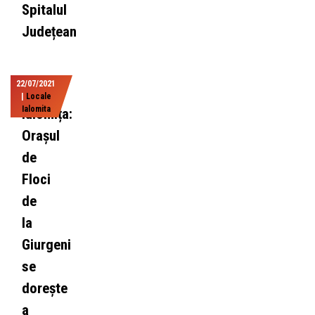
Spitalul
Județean
22/07/2021
|
Locale
Ialomita
Ialomița:
Orașul
de
Floci
de
la
Giurgeni
se
dorește
a