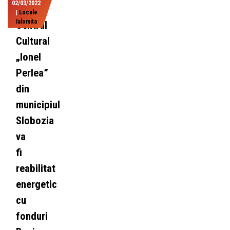
02/03/2022
|
Locale
Ialomita
Centrul
Cultural
„Ionel
Perlea”
din
municipiul
Slobozia
va
fi
reabilitat
energetic
cu
fonduri