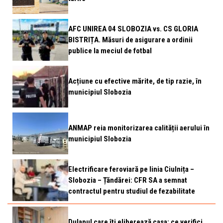
AFC UNIREA 04 SLOBOZIA vs. CS GLORIA
BISTRIȚA. Măsuri de asigurare a ordinii
publice la meciul de fotbal
Acțiune cu efective mărite, de tip razie, în
municipiul Slobozia
ANMAP reia monitorizarea calității aerului în
municipiul Slobozia
Electrificare feroviară pe linia Ciulnița –
Slobozia – Țăndărei: CFR SA a semnat
contractul pentru studiul de fezabilitate
Dulapul care îți eliberează casa: ce verifici