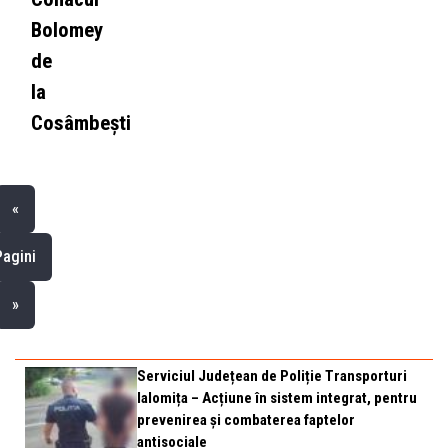
Bolomey
de
la
Cosâmbești
«
Pagini
»
Serviciul Județean de Poliție Transporturi
Ialomița – Acțiune în sistem integrat, pentru
prevenirea și combaterea faptelor
antisociale