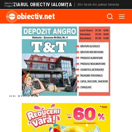
Duminică
ZIARUL OBIECTIV IALOMIȚA
|
Știri locale din județul Ialomița
9 august
obiectiv.net
reabilitare
29/06/2023
|
Anunturi
Consiliul
județean
Ialomița
–
INFORMARE
01/02/2023
|
Locale