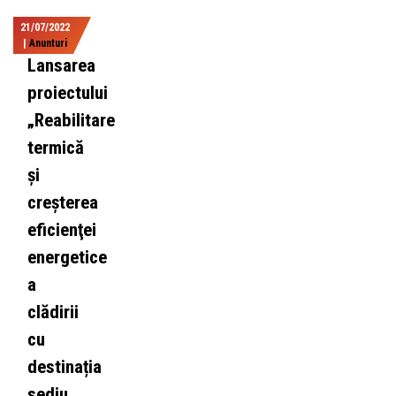
21/07/2022
|
Anunturi
Lansarea
proiectului
„Reabilitare
termică
și
creşterea
eficienţei
energetice
a
clădirii
cu
destinația
sediu