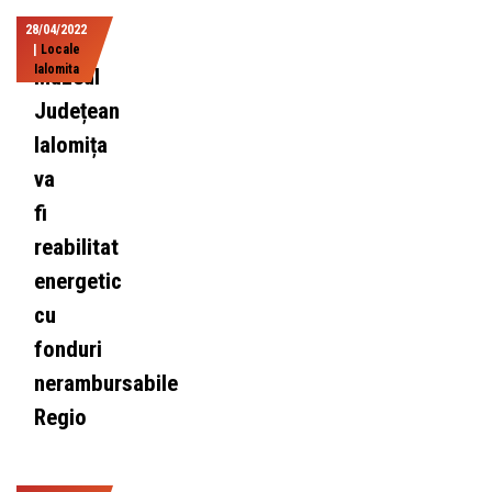
28/04/2022
|
Locale
Ialomita
Muzeul
Județean
Ialomița
va
fi
reabilitat
energetic
cu
fonduri
nerambursabile
Regio