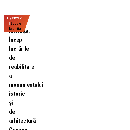
10/03/2021
|
Locale
Ialomita
Ialomița:
Încep
lucrările
de
reabilitare
a
monumentului
istoric
și
de
arhitectură
Conacul