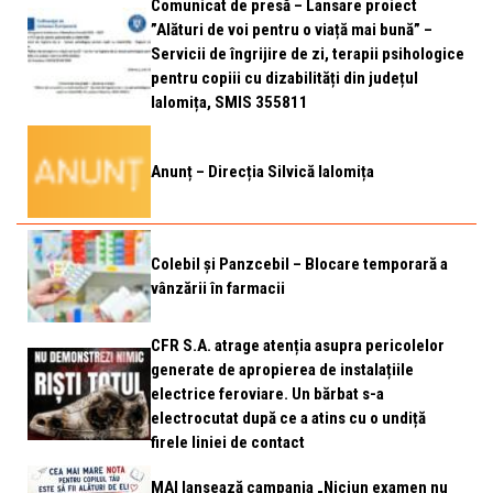
Comunicat de presă – Lansare proiect
”Alături de voi pentru o viață mai bună” –
Servicii de îngrijire de zi, terapii psihologice
pentru copiii cu dizabilități din județul
Ialomița, SMIS 355811
Anunț – Direcția Silvică Ialomița
Colebil și Panzcebil – Blocare temporară a
vânzării în farmacii
CFR S.A. atrage atenția asupra pericolelor
generate de apropierea de instalațiile
electrice feroviare. Un bărbat s-a
electrocutat după ce a atins cu o undiță
firele liniei de contact
MAI lansează campania „Niciun examen nu