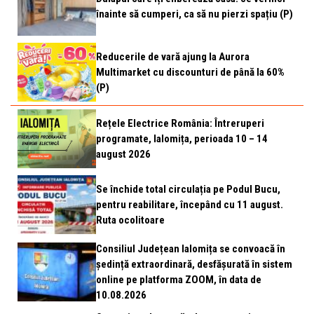
înainte să cumperi, ca să nu pierzi spațiu (P)
Reducerile de vară ajung la Aurora
Multimarket cu discounturi de până la 60%
(P)
Rețele Electrice România: Întreruperi
programate, Ialomița, perioada 10 – 14
august 2026
Se închide total circulația pe Podul Bucu,
pentru reabilitare, începând cu 11 august.
Ruta ocolitoare
Consiliul Județean Ialomița se convoacă în
ședință extraordinară, desfășurată în sistem
online pe platforma ZOOM, în data de
10.08.2026