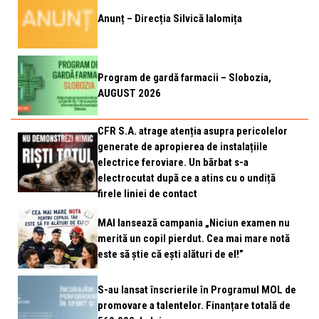
Anunț – Direcția Silvică Ialomița
Program de gardă farmacii – Slobozia,
AUGUST 2026
CFR S.A. atrage atenția asupra pericolelor
generate de apropierea de instalațiile
electrice feroviare. Un bărbat s-a
electrocutat după ce a atins cu o undiță
firele liniei de contact
MAI lansează campania „Niciun examen nu
merită un copil pierdut. Cea mai mare notă
este să știe că ești alături de el!”
S-au lansat înscrierile în Programul MOL de
promovare a talentelor. Finanțare totală de