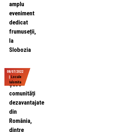
amplu
eveniment
dedicat
frumuseții,
la
Slobozia
08/07/2022
|
Locale
Ialomita
Șase
comunități
dezavantajate
din
România,
dintre