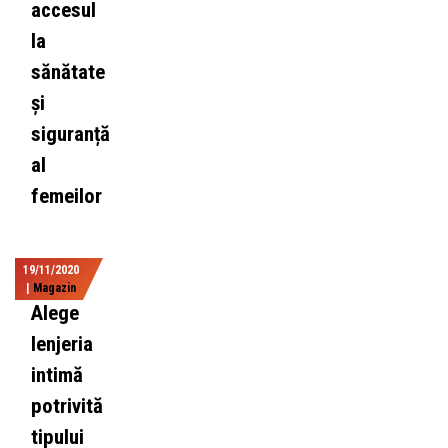
accesul
la
sănătate
și
siguranță
al
femeilor
19/11/2020
|
Magazin
Alege
lenjeria
intimă
potrivită
tipului