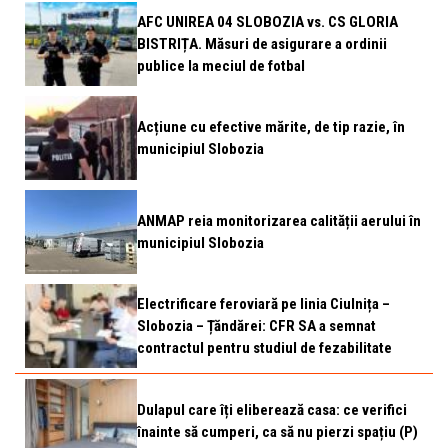
AFC UNIREA 04 SLOBOZIA vs. CS GLORIA
BISTRIȚA. Măsuri de asigurare a ordinii
publice la meciul de fotbal
Acțiune cu efective mărite, de tip razie, în
municipiul Slobozia
ANMAP reia monitorizarea calității aerului în
municipiul Slobozia
Electrificare feroviară pe linia Ciulnița –
Slobozia – Țăndărei: CFR SA a semnat
contractul pentru studiul de fezabilitate
Dulapul care îți eliberează casa: ce verifici
înainte să cumperi, ca să nu pierzi spațiu (P)