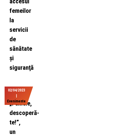
accesul
femeilor
la
servicii
de
sănătate
şi
siguranţă
02/04/2023
|
Evenimente
„Femeie,
descoperă-
te!”,
un