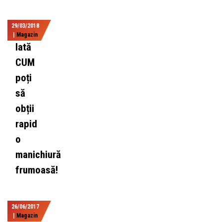
29/03/2018
|
Magazin
Iată
CUM
poți
să
obții
rapid
o
manichiură
frumoasă!
26/06/2017
|
Magazin