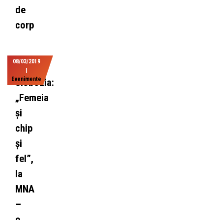
de
corp
08/03/2019
|
Evenimente
Slobozia:
„Femeia
și
chip
și
fel”,
la
MNA
–
o