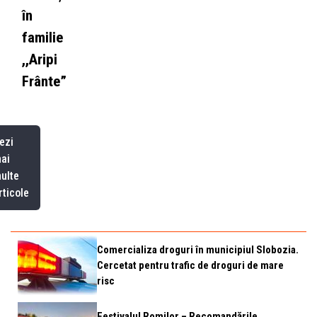
în
familie
,,Aripi
Frânte”
ezi
ai
ulte
rticole
Comercializa droguri în municipiul Slobozia.
Cercetat pentru trafic de droguri de mare
risc
Festivalul Romilor – Recomandările