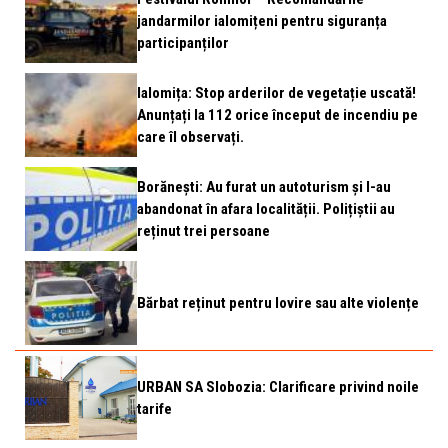
jandarmilor ialomițeni pentru siguranța
participanților
Ialomița: Stop arderilor de vegetație uscată!
Anunțați la 112 orice început de incendiu pe
care îl observați.
Borănești: Au furat un autoturism și l-au
abandonat în afara localității. Polițiștii au
reținut trei persoane
Bărbat reținut pentru lovire sau alte violențe
URBAN SA Slobozia: Clarificare privind noile
tarife