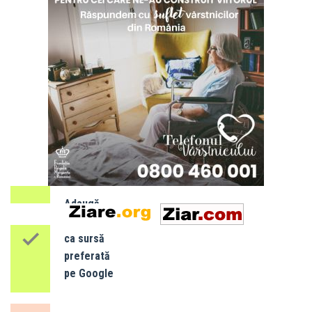
- 7 august
2026
SLOBOZIA:
Program
de gardă
farmacii -
luna
AUGUST
Adaugă
obiectiv.net
ca sursă
preferată
pe Google