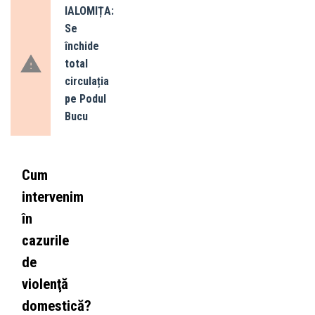
IALOMIȚA:
Se
închide
total
circulația
pe Podul
Bucu
Cum
intervenim
în
cazurile
de
violenţă
domestică?