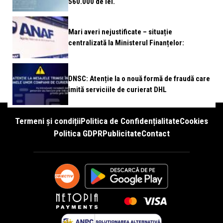
560.000 de lei.
Mari averi nejustificate – situație
centralizată la Ministerul Finanțelor:
DNSC: Atenție la o nouă formă de fraudă care
imită serviciile de curierat DHL
Termeni și condiții
Politica de Confidențialitate
Cookies
Politica GDPR
Publicitate
Contact