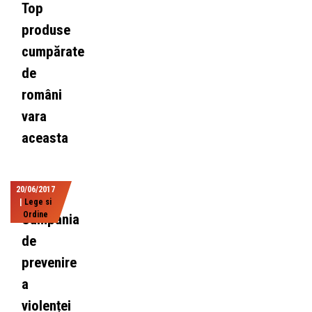
Top
produse
cumpărate
de
români
vara
aceasta
20/06/2017
|
Lege si
Ordine
Campania
de
prevenire
a
violenței