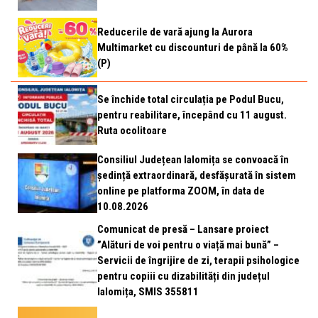
Reducerile de vară ajung la Aurora
Multimarket cu discounturi de până la 60%
(P)
Se închide total circulația pe Podul Bucu,
pentru reabilitare, începând cu 11 august.
Ruta ocolitoare
Consiliul Județean Ialomița se convoacă în
ședință extraordinară, desfășurată în sistem
online pe platforma ZOOM, în data de
10.08.2026
Comunicat de presă – Lansare proiect
”Alături de voi pentru o viață mai bună” –
Servicii de îngrijire de zi, terapii psihologice
pentru copiii cu dizabilități din județul
Ialomița, SMIS 355811