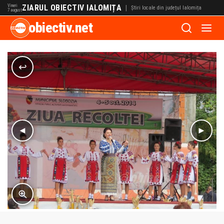
Vineri
ZIARUL OBIECTIV IALOMIȚA
|
Știri locale din județul Ialomița
7 august
obiectiv.net