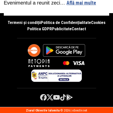
Evenimentul a reunit zeci…
Află mai multe
Termeni și condiții
Politica de Confidențialitate
Cookies
Politica GDPR
Publicitate
Contact
Ziarul Obiectiv Ialomita
© 2026 | obiectiv.net