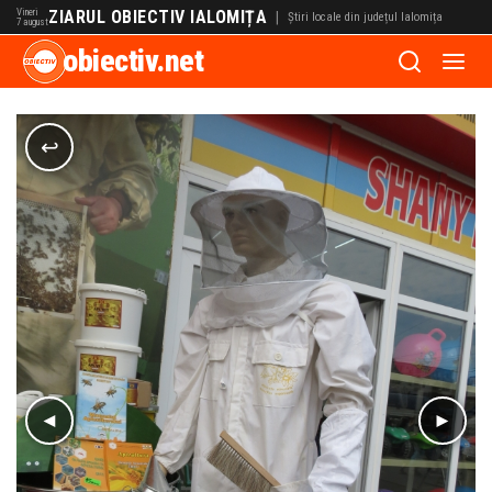
Vineri
ZIARUL OBIECTIV IALOMIȚA
|
Știri locale din județul Ialomița
7 august
obiectiv.net