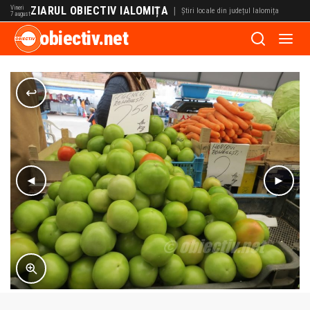
Vineri
ZIARUL OBIECTIV IALOMIȚA
|
Știri locale din județul Ialomița
7 august
obiectiv.net