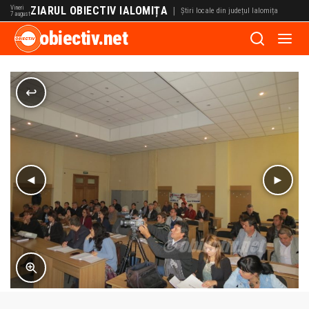
Vineri
ZIARUL OBIECTIV IALOMIȚA
|
Știri locale din județul Ialomița
7 august
obiectiv.net