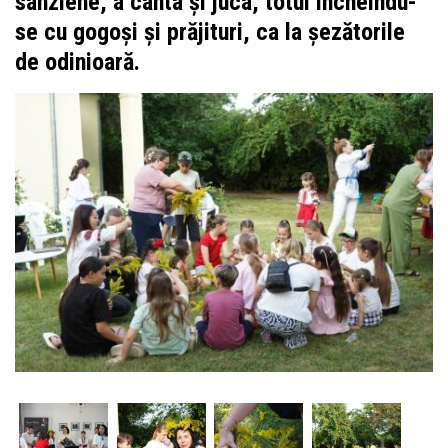
sânziene, a cânta și juca, totul încheindu-
se cu gogoși și prăjituri, ca la șezătorile
de odinioară.