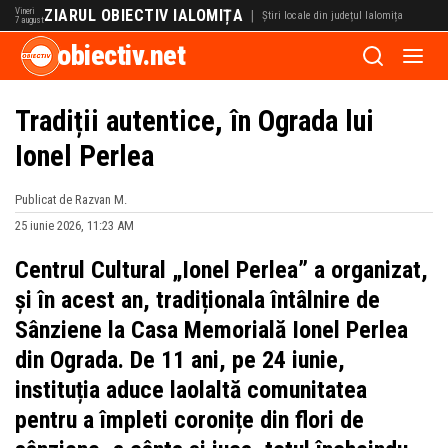
Vineri
ZIARUL OBIECTIV IALOMIȚA
|
Știri locale din județul Ialomița
7 august
obiectiv.net
Tradiții autentice, în Ograda lui
Ionel Perlea
Publicat de Razvan M.
25 iunie 2026, 11:23 AM
Centrul Cultural „Ionel Perlea” a organizat,
și în acest an, tradiționala întâlnire de
Sânziene la Casa Memorială Ionel Perlea
din Ograda. De 11 ani, pe 24 iunie,
instituția aduce laolaltă comunitatea
pentru a împleti coronițe din flori de