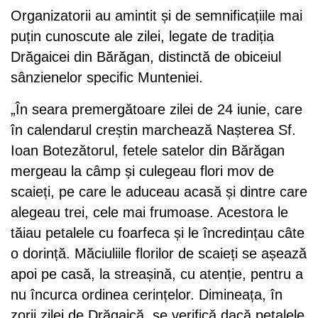
Organizatorii au amintit și de semnificațiile mai
puțin cunoscute ale zilei, legate de tradiția
Drăgaicei din Bărăgan, distinctă de obiceiul
sânzienelor specific Munteniei.
„În seara premergătoare zilei de 24 iunie, care
în calendarul creștin marchează Nașterea Sf.
Ioan Botezătorul, fetele satelor din Bărăgan
mergeau la câmp și culegeau flori mov de
scaieți, pe care le aduceau acasă și dintre care
alegeau trei, cele mai frumoase. Acestora le
tăiau petalele cu foarfeca și le încredințau câte
o dorință. Măciuliile florilor de scaieți se așează
apoi pe casă, la streașină, cu atenție, pentru a
nu încurca ordinea cerințelor. Dimineața, în
zorii zilei de Drăgaică, se verifică dacă petalele