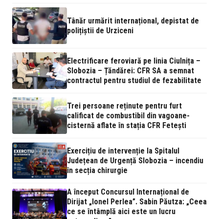
Tânăr urmărit internațional, depistat de
polițiștii de Urziceni
Electrificare feroviară pe linia Ciulnița –
Slobozia – Țăndărei: CFR SA a semnat
contractul pentru studiul de fezabilitate
Trei persoane reținute pentru furt
calificat de combustibil din vagoane-
cisternă aflate în stația CFR Fetești
Exercițiu de intervenție la Spitalul
Județean de Urgență Slobozia – incendiu
în secția chirurgie
A început Concursul Internațional de
Dirijat „Ionel Perlea”. Sabin Păutza: „Ceea
ce se întâmplă aici este un lucru