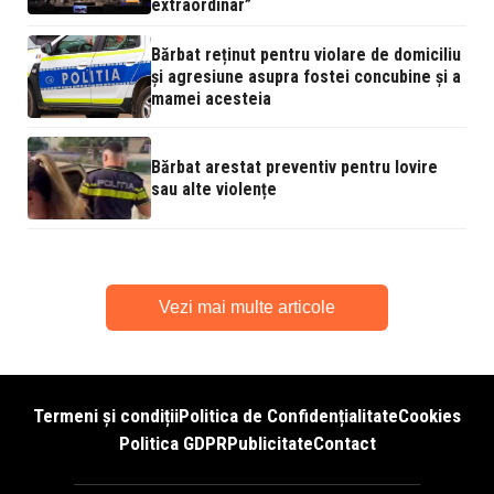
extraordinar”
Bărbat reținut pentru violare de domiciliu
și agresiune asupra fostei concubine și a
mamei acesteia
Bărbat arestat preventiv pentru lovire
sau alte violențe
Vezi mai multe articole
Termeni și condiții
Politica de Confidențialitate
Cookies
Politica GDPR
Publicitate
Contact