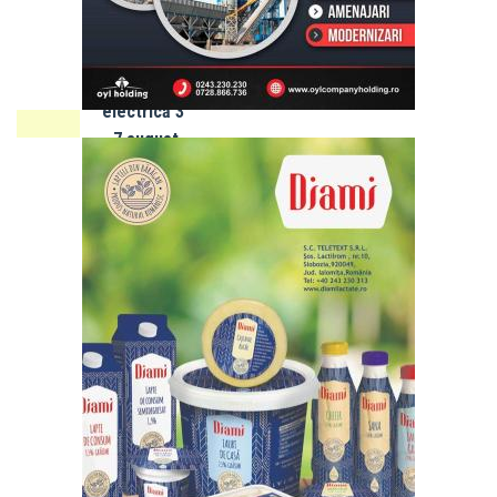
IALOMIȚA:
Întreruperi
programate
energie
electrică 3
- 7 august
2026
SLOBOZIA:
Program
de gardă
farmacii -
luna
AUGUST
Adaugă
obiectiv.net