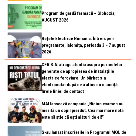
Program de gardă farmacii – Slobozia,
AUGUST 2026
Rețele Electrice România: Întreruperi
programate, Ialomița, perioada 3 – 7 august
2026
CFR S.A. atrage atenția asupra pericolelor
generate de apropierea de instalațiile
electrice feroviare. Un bărbat s-a
electrocutat după ce a atins cu o undiță
firele liniei de contact
MAI lansează campania „Niciun examen nu
merită un copil pierdut. Cea mai mare notă
este să știe că ești alături de el!”
S-au lansat înscrierile în Programul MOL de