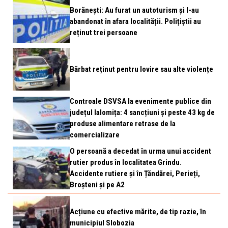
Borănești: Au furat un autoturism și l-au
abandonat în afara localității. Polițiștii au
reținut trei persoane
Bărbat reținut pentru lovire sau alte violențe
Controale DSVSA la evenimente publice din
județul Ialomița: 4 sancțiuni și peste 43 kg de
produse alimentare retrase de la
comercializare
O persoană a decedat în urma unui accident
rutier produs în localitatea Grindu.
Accidente rutiere și în Țăndărei, Perieți,
Broșteni și pe A2
Acțiune cu efective mărite, de tip razie, în
municipiul Slobozia