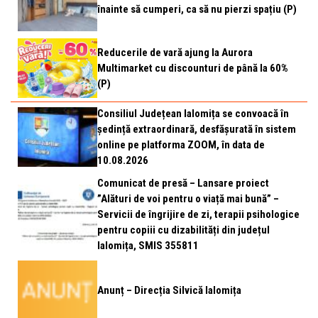
înainte să cumperi, ca să nu pierzi spațiu (P)
Reducerile de vară ajung la Aurora
Multimarket cu discounturi de până la 60%
(P)
Consiliul Județean Ialomița se convoacă în
ședință extraordinară, desfășurată în sistem
online pe platforma ZOOM, în data de
10.08.2026
Comunicat de presă – Lansare proiect
”Alături de voi pentru o viață mai bună” –
Servicii de îngrijire de zi, terapii psihologice
pentru copiii cu dizabilități din județul
Ialomița, SMIS 355811
Anunț – Direcția Silvică Ialomița