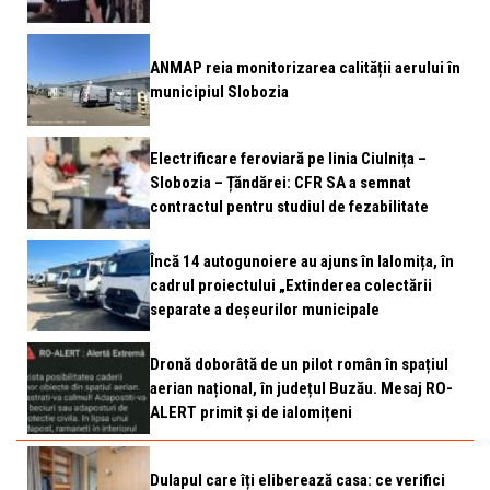
ANMAP reia monitorizarea calității aerului în
municipiul Slobozia
Electrificare feroviară pe linia Ciulnița –
Slobozia – Țăndărei: CFR SA a semnat
contractul pentru studiul de fezabilitate
Încă 14 autogunoiere au ajuns în Ialomița, în
cadrul proiectului „Extinderea colectării
separate a deșeurilor municipale
Dronă doborâtă de un pilot român în spațiul
aerian național, în județul Buzău. Mesaj RO-
ALERT primit și de ialomițeni
Dulapul care îți eliberează casa: ce verifici