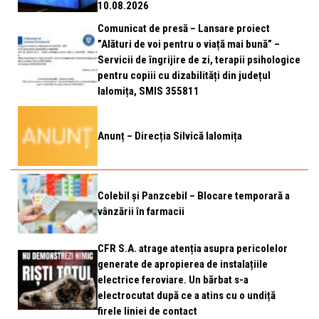
10.08.2026
Comunicat de presă – Lansare proiect
”Alături de voi pentru o viață mai bună” –
Servicii de îngrijire de zi, terapii psihologice
pentru copiii cu dizabilități din județul
Ialomița, SMIS 355811
Anunț – Direcția Silvică Ialomița
Colebil și Panzcebil – Blocare temporară a
vânzării în farmacii
CFR S.A. atrage atenția asupra pericolelor
generate de apropierea de instalațiile
electrice feroviare. Un bărbat s-a
electrocutat după ce a atins cu o undiță
firele liniei de contact