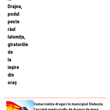
Drajna,
podul
peste
râul
Ialomița,
giratoriile
de
la
ieșire
din
oraș
Comercializa droguri în municipiul Slobozia.
Cercetat pentru trafic de droguri de mare