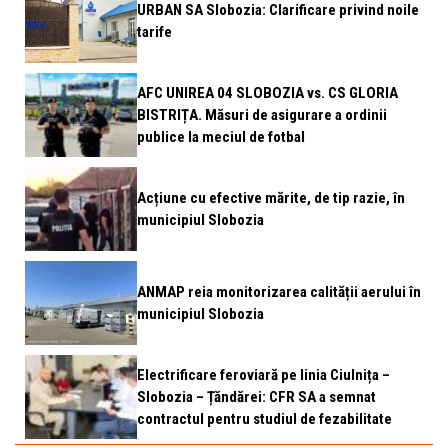
URBAN SA Slobozia: Clarificare privind noile
tarife
AFC UNIREA 04 SLOBOZIA vs. CS GLORIA
BISTRIȚA. Măsuri de asigurare a ordinii
publice la meciul de fotbal
Acțiune cu efective mărite, de tip razie, în
municipiul Slobozia
ANMAP reia monitorizarea calității aerului în
municipiul Slobozia
Electrificare feroviară pe linia Ciulnița –
Slobozia – Țăndărei: CFR SA a semnat
contractul pentru studiul de fezabilitate