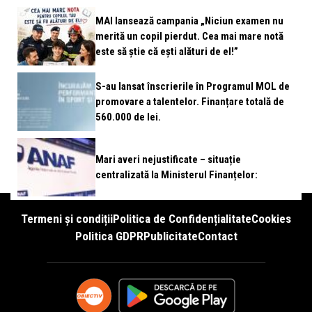
MAI lansează campania „Niciun examen nu
merită un copil pierdut. Cea mai mare notă
este să știe că ești alături de el!”
S-au lansat înscrierile în Programul MOL de
promovare a talentelor. Finanțare totală de
560.000 de lei.
Mari averi nejustificate – situație
centralizată la Ministerul Finanțelor:
Termeni și condiții
Politica de Confidențialitate
Cookies
Politica GDPR
Publicitate
Contact