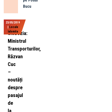
pe Podul
Bucu
23/05/2019
|
Locale
Ialomita
Slobozia:
Ministrul
Transporturilor,
Răzvan
Cuc
–
noutăți
despre
pasajul
de
la