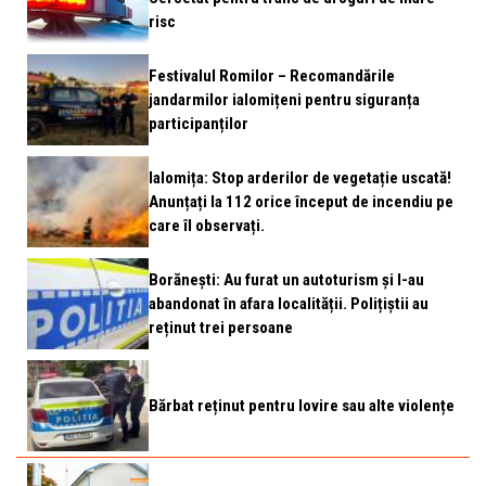
risc
Festivalul Romilor – Recomandările
jandarmilor ialomițeni pentru siguranța
participanților
Ialomița: Stop arderilor de vegetație uscată!
Anunțați la 112 orice început de incendiu pe
care îl observați.
Borănești: Au furat un autoturism și l-au
abandonat în afara localității. Polițiștii au
reținut trei persoane
Bărbat reținut pentru lovire sau alte violențe