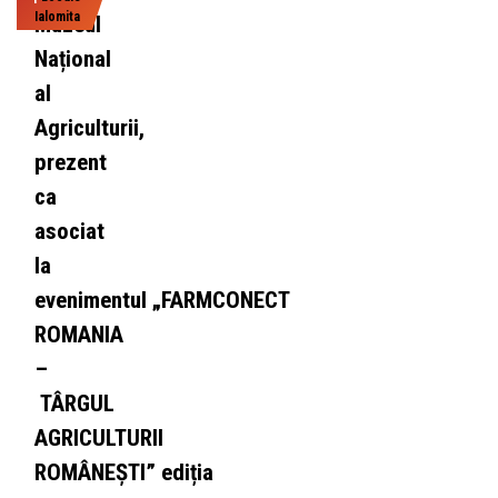
Ialomita
Muzeul
Național
al
Agriculturii,
prezent
ca
asociat
la
evenimentul „FARMCONECT
ROMANIA
–
TÂRGUL
AGRICULTURII
ROMÂNEȘTI” ediția