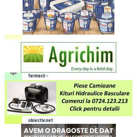
programate
energie
electrică 3
- 7 august
2026
SLOBOZIA:
Program
de gardă
farmacii -
luna
AUGUST
Adaugă
obiectiv.net
ca sursă
preferată