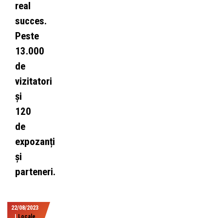
real
succes.
Peste
13.000
de
vizitatori
și
120
de
expozanți
și
parteneri.
22/08/2023
|
Locale