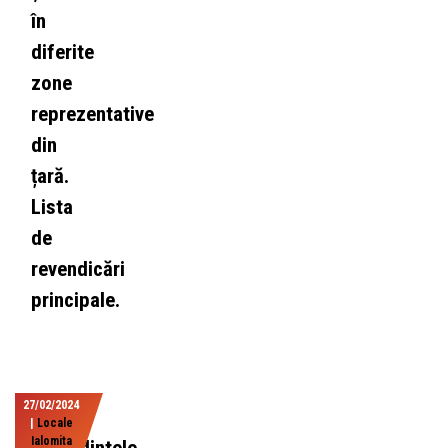
în
diferite
zone
reprezentative
din
țară.
Lista
de
revendicări
principale.
27/02/2024
|
Locale
Ialomita