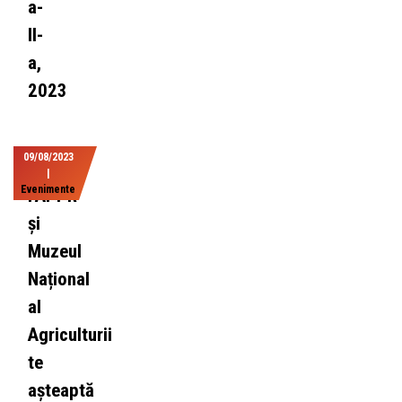
a-
II-
a,
2023
09/08/2023
|
Evenimente
FAPPR
și
Muzeul
Național
al
Agriculturii
te
așteaptă