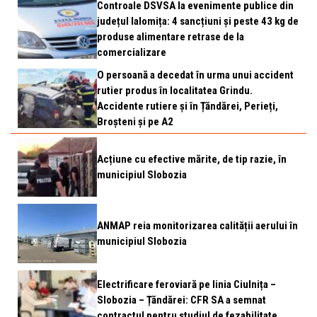
Controale DSVSA la evenimente publice din
județul Ialomița: 4 sancțiuni și peste 43 kg de
produse alimentare retrase de la
comercializare
O persoană a decedat în urma unui accident
rutier produs în localitatea Grindu.
Accidente rutiere și în Țăndărei, Perieți,
Broșteni și pe A2
Acțiune cu efective mărite, de tip razie, în
municipiul Slobozia
ANMAP reia monitorizarea calității aerului în
municipiul Slobozia
Electrificare feroviară pe linia Ciulnița –
Slobozia – Țăndărei: CFR SA a semnat
contractul pentru studiul de fezabilitate