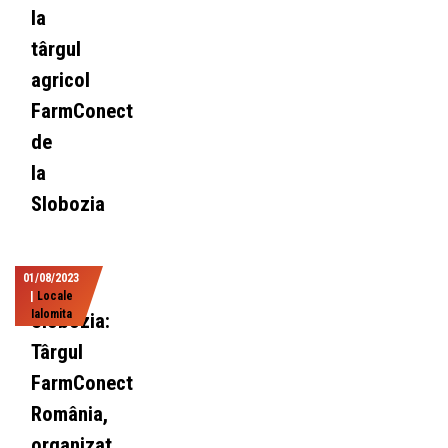
la
târgul
agricol
FarmConect
de
la
Slobozia
01/08/2023
|
Locale
Ialomita
Slobozia:
Târgul
FarmConect
România,
organizat