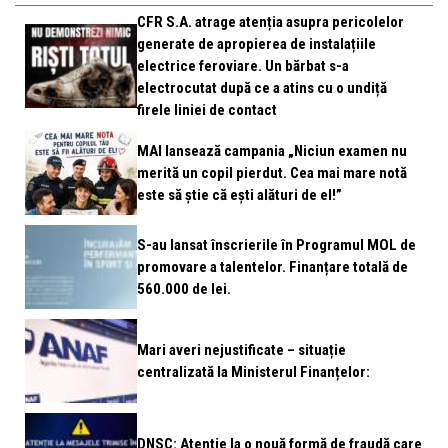
CFR S.A. atrage atenția asupra pericolelor
generate de apropierea de instalațiile
electrice feroviare. Un bărbat s-a
electrocutat după ce a atins cu o undiță
firele liniei de contact
MAI lansează campania „Niciun examen nu
merită un copil pierdut. Cea mai mare notă
este să știe că ești alături de el!”
S-au lansat înscrierile în Programul MOL de
promovare a talentelor. Finanțare totală de
560.000 de lei.
Mari averi nejustificate – situație
centralizată la Ministerul Finanțelor:
DNSC: Atenție la o nouă formă de fraudă care