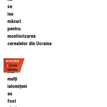
se
iau
măsuri
pentru
monitorizarea
cerealelor din Ucraina
09/02/2024
|
Locale
Ialomita
Mai
mulți
ialomițeni
au
fost