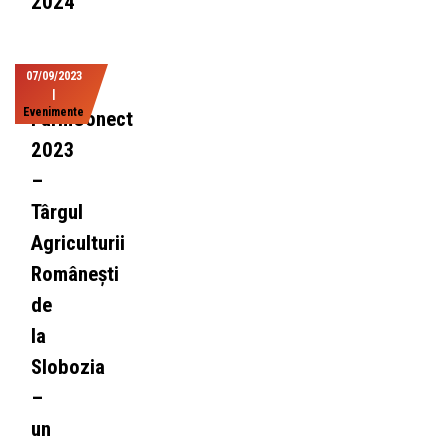
2024
07/09/2023
|
Evenimente
FarmConect
2023
–
Târgul
Agriculturii
Românești
de
la
Slobozia
–
un