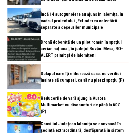
Încă 14 autogunoiere au ajuns în Ialomița, în
cadrul proiectului „Extinderea colectării
separate a deșeurilor municipale
Dronă doborâtă de un pilot român în spațiul
aerian național, în județul Buzău. Mesaj RO-
ALERT primit și de ialomițeni
Dulapul care îți eliberează casa: ce verifici
înainte să cumperi, ca să nu pierzi spațiu (P)
Reducerile de vară ajung la Aurora
Multimarket cu discounturi de până la 60%
(P)
Consiliul Județean Ialomița se convoacă în
ședință extraordinară, desfășurată în sistem