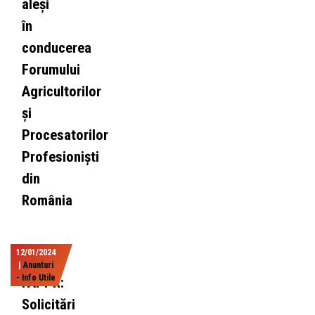
aleși
în
conducerea
Forumului
Agricultorilor
și
Procesatorilor
Profesioniști
din
România
12/01/2024
|
Anunturi
- Info Utile
FAPPR:
Solicitări