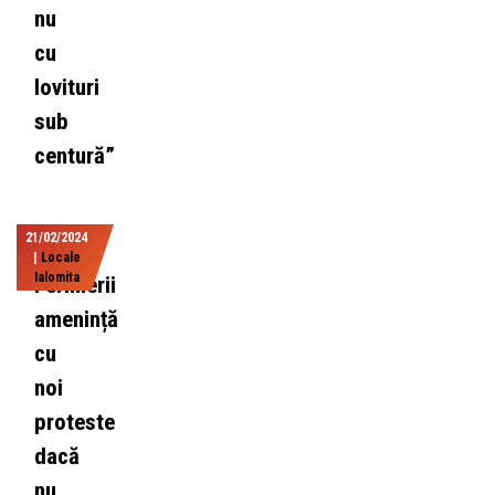
nu
cu
lovituri
sub
centură”
21/02/2024
|
Locale
Ialomita
Fermierii
amenință
cu
noi
proteste
dacă
nu