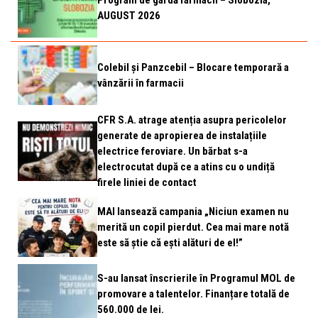
Program de gardă farmacii – Slobozia,
AUGUST 2026
Colebil și Panzcebil – Blocare temporară a
vânzării în farmacii
CFR S.A. atrage atenția asupra pericolelor
generate de apropierea de instalațiile
electrice feroviare. Un bărbat s-a
electrocutat după ce a atins cu o undiță
firele liniei de contact
MAI lansează campania „Niciun examen nu
merită un copil pierdut. Cea mai mare notă
este să știe că ești alături de el!”
S-au lansat înscrierile în Programul MOL de
promovare a talentelor. Finanțare totală de
560.000 de lei.