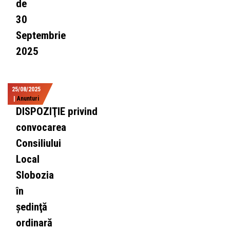
de
30
Septembrie
2025
25/08/2025
|
Anunturi
DISPOZIŢIE privind
convocarea
Consiliului
Local
Slobozia
în
şedinţă
ordinară