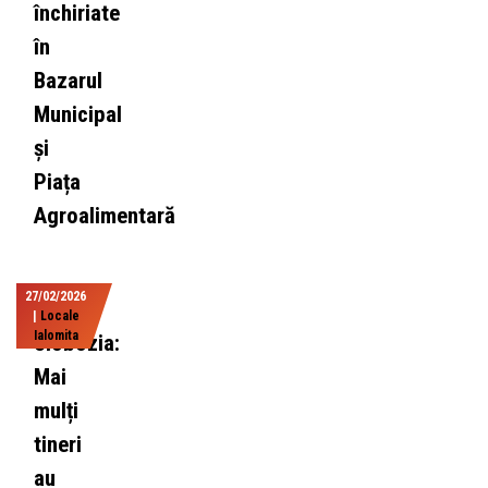
închiriate
în
Bazarul
Municipal
și
Piața
Agroalimentară
27/02/2026
|
Locale
Ialomita
Slobozia:
Mai
mulți
tineri
au