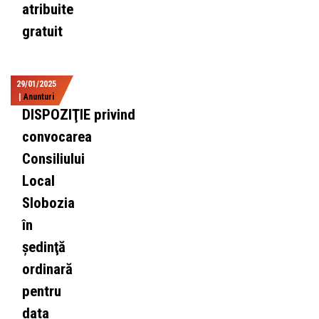
atribuite
gratuit
29/01/2025
|
Anunturi
DISPOZIŢIE privind
convocarea
Consiliului
Local
Slobozia
în
şedinţă
ordinară
pentru
data