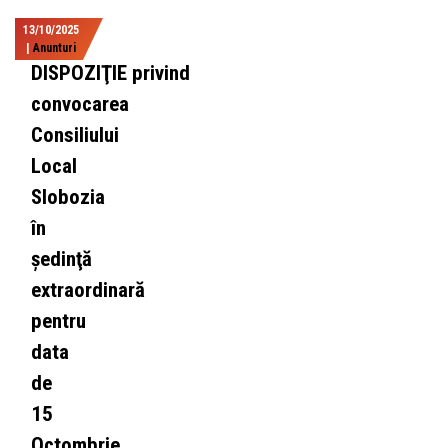
13/10/2025
|
Anunturi
DISPOZIŢIE privind
convocarea
Consiliului
Local
Slobozia
în
şedinţă
extraordinară
pentru
data
de
15
Octombrie