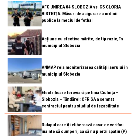
AFC UNIREA 04 SLOBOZIA vs. CS GLORIA
BISTRIȚA. Măsuri de asigurare a ordinii
publice la meciul de fotbal
Acțiune cu efective mărite, de tip razie, în
municipiul Slobozia
ANMAP reia monitorizarea calității aerului în
municipiul Slobozia
Electrificare feroviară pe linia Ciulnița –
Slobozia – Țăndărei: CFR SA a semnat
contractul pentru studiul de fezabilitate
Dulapul care îți eliberează casa: ce verifici
înainte să cumperi, ca să nu pierzi spațiu (P)