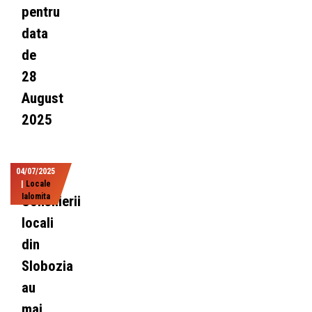
pentru
data
de
28
August
2025
04/07/2025
|
Locale
Ialomita
Consilierii
locali
din
Slobozia
au
mai