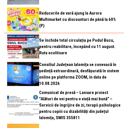
Reducerile de vară ajung la Aurora
Multimarket cu discounturi de până la 60%
(P)
Se închide total circulația pe Podul Bucu,
pentru reabilitare, începând cu 11 august.
Ruta ocolitoare
Consiliul Județean Ialomița se convoacă în
ședință extraordinară, desfășurată în sistem
online pe platforma ZOOM, în data de
10.08.2026
Comunicat de presă – Lansare proiect
”Alături de voi pentru o viață mai bună” –
Servicii de îngrijire de zi, terapii psihologice
pentru copiii cu dizabilități din județul
Ialomița, SMIS 355811