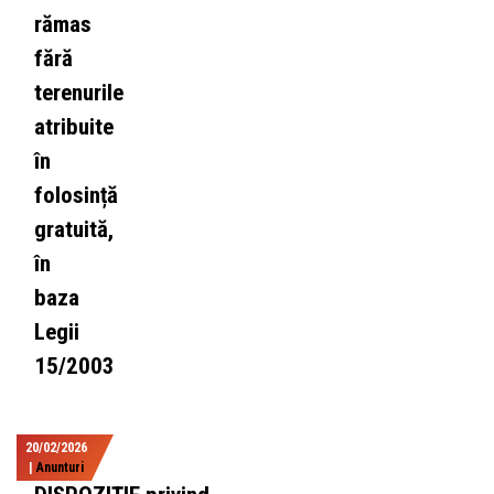
rămas
fără
terenurile
atribuite
în
folosință
gratuită,
în
baza
Legii
15/2003
20/02/2026
|
Anunturi