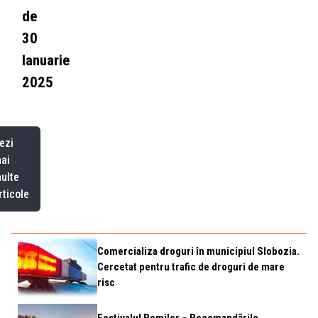
de
30
Ianuarie
2025
ezi
ai
ulte
rticole
Comercializa droguri în municipiul Slobozia.
Cercetat pentru trafic de droguri de mare
risc