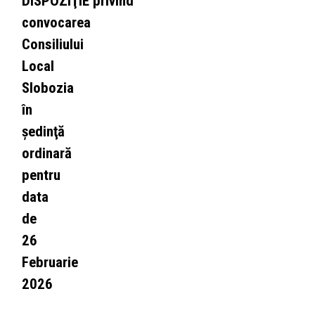
DISPOZIŢIE privind
convocarea
Consiliului
Local
Slobozia
în
şedinţă
ordinară
pentru
data
de
26
Februarie
2026