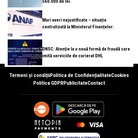
560.000 de lei.
Mari averi nejustificate – situație
centralizată la Ministerul Finanțelor:
DNSC: Atenție la o nouă formă de fraudă care
imită serviciile de curierat DHL
Termeni și condiții
Politica de Confidențialitate
Cookies
Politica GDPR
Publicitate
Contact