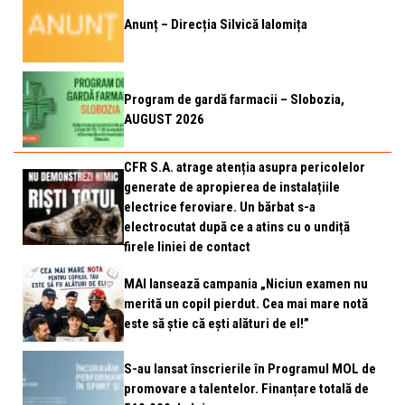
Anunț – Direcția Silvică Ialomița
Program de gardă farmacii – Slobozia,
AUGUST 2026
CFR S.A. atrage atenția asupra pericolelor
generate de apropierea de instalațiile
electrice feroviare. Un bărbat s-a
electrocutat după ce a atins cu o undiță
firele liniei de contact
MAI lansează campania „Niciun examen nu
merită un copil pierdut. Cea mai mare notă
este să știe că ești alături de el!”
S-au lansat înscrierile în Programul MOL de
promovare a talentelor. Finanțare totală de