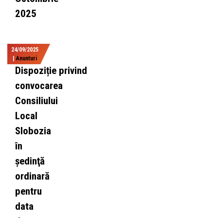
2025
24/09/2025
|
Anunturi
Dispoziție privind
convocarea
Consiliului
Local
Slobozia
în
şedinţă
ordinară
pentru
data