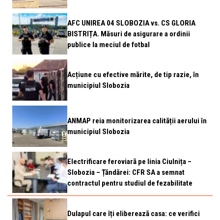
AFC UNIREA 04 SLOBOZIA vs. CS GLORIA
BISTRIȚA. Măsuri de asigurare a ordinii
publice la meciul de fotbal
Acțiune cu efective mărite, de tip razie, în
municipiul Slobozia
ANMAP reia monitorizarea calității aerului în
municipiul Slobozia
Electrificare feroviară pe linia Ciulnița –
Slobozia – Țăndărei: CFR SA a semnat
contractul pentru studiul de fezabilitate
Dulapul care îți eliberează casa: ce verifici