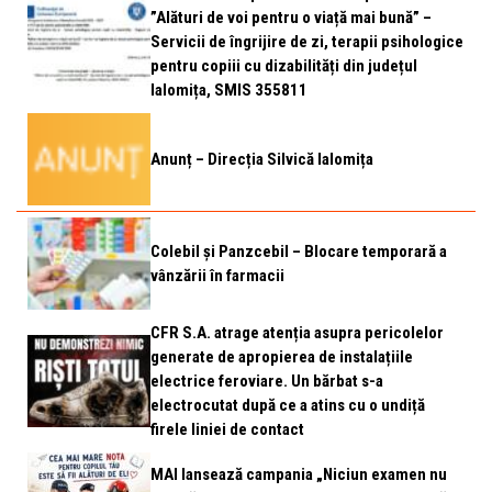
”Alături de voi pentru o viață mai bună” –
Servicii de îngrijire de zi, terapii psihologice
pentru copiii cu dizabilități din județul
Ialomița, SMIS 355811
Anunț – Direcția Silvică Ialomița
Colebil și Panzcebil – Blocare temporară a
vânzării în farmacii
CFR S.A. atrage atenția asupra pericolelor
generate de apropierea de instalațiile
electrice feroviare. Un bărbat s-a
electrocutat după ce a atins cu o undiță
firele liniei de contact
MAI lansează campania „Niciun examen nu