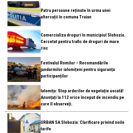
Patru persoane reținute în urma unei
altercații în comuna Traian
Comercializa droguri în municipiul Slobozia.
Cercetat pentru trafic de droguri de mare
risc
Festivalul Romilor – Recomandările
jandarmilor ialomițeni pentru siguranța
participanților
Ialomița: Stop arderilor de vegetație uscată!
Anunțați la 112 orice început de incendiu pe
care îl observați.
URBAN SA Slobozia: Clarificare privind noile
tarife