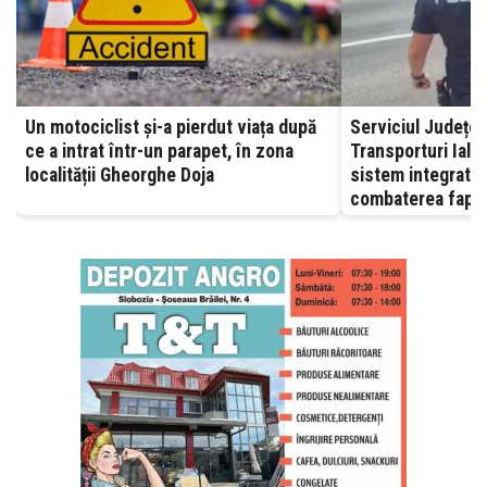
Un motociclist și-a pierdut viața după
Serviciul Județea
ce a intrat într-un parapet, în zona
Transporturi Ialomița – A
localității Gheorghe Doja
sistem integrat, 
combaterea fapte