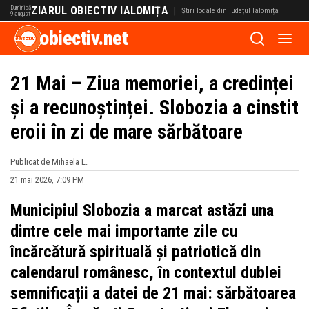
Duminică
ZIARUL OBIECTIV IALOMIȚA
|
Știri locale din județul Ialomița
9 august
obiectiv.net
21 Mai – Ziua memoriei, a credinței
și a recunoștinței. Slobozia a cinstit
eroii în zi de mare sărbătoare
Publicat de Mihaela L.
21 mai 2026, 7:09 PM
Municipiul Slobozia a marcat astăzi una
dintre cele mai importante zile cu
încărcătură spirituală și patriotică din
calendarul românesc, în contextul dublei
semnificații a datei de 21 mai: sărbătoarea