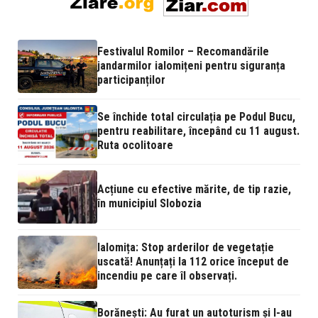
Festivalul Romilor – Recomandările
jandarmilor ialomițeni pentru siguranța
participanților
Se închide total circulația pe Podul Bucu,
pentru reabilitare, începând cu 11 august.
Ruta ocolitoare
Acțiune cu efective mărite, de tip razie,
în municipiul Slobozia
Ialomița: Stop arderilor de vegetație
uscată! Anunțați la 112 orice început de
incendiu pe care îl observați.
Borănești: Au furat un autoturism și l-au