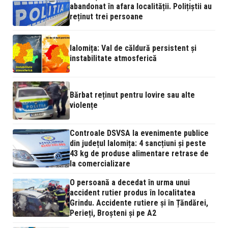
abandonat în afara localității. Polițiștii au
reținut trei persoane
Ialomița: Val de căldură persistent și
instabilitate atmosferică
Bărbat reținut pentru lovire sau alte
violențe
Controale DSVSA la evenimente publice
din județul Ialomița: 4 sancțiuni și peste
43 kg de produse alimentare retrase de
la comercializare
O persoană a decedat în urma unui
accident rutier produs în localitatea
Grindu. Accidente rutiere și în Țăndărei,
Perieți, Broșteni și pe A2