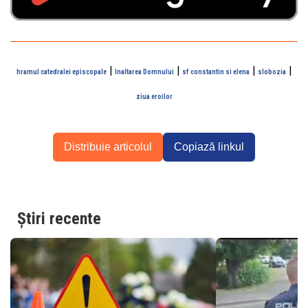
|
|
|
|
hramul catedralei episcopale
Inaltarea Domnului
sf constantin si elena
slobozia
ziua eroilor
Distribuie articolul
Copiază linkul
Știri recente