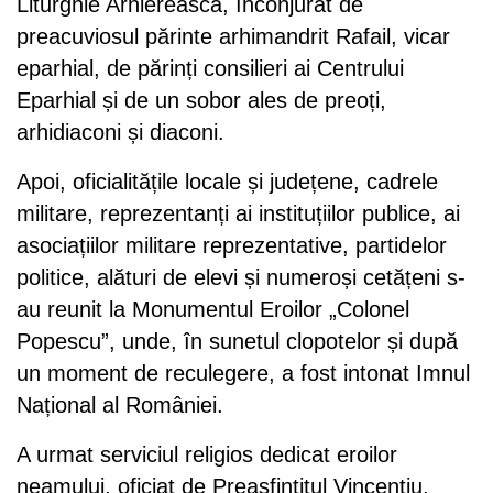
Liturghie Arhierească, înconjurat de
preacuviosul părinte arhimandrit Rafail, vicar
eparhial, de părinți consilieri ai Centrului
Eparhial și de un sobor ales de preoți,
arhidiaconi și diaconi.
Apoi, oficialitățile locale și județene, cadrele
militare, reprezentanți ai instituțiilor publice, ai
asociațiilor militare reprezentative, partidelor
politice, alături de elevi și numeroși cetățeni s-
au reunit la Monumentul Eroilor „Colonel
Popescu”, unde, în sunetul clopotelor și după
un moment de reculegere, a fost intonat Imnul
Național al României.
A urmat serviciul religios dedicat eroilor
neamului, oficiat de Preasfințitul Vincențiu,