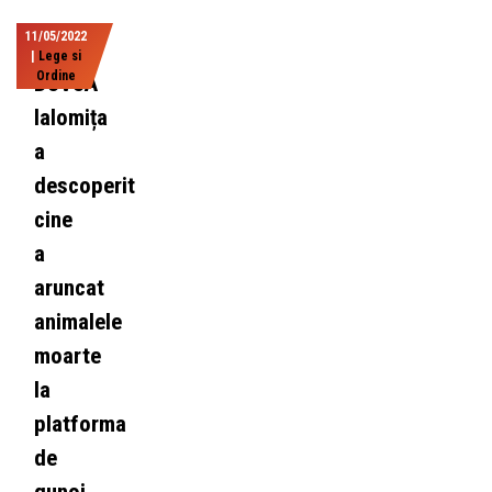
11/05/2022
|
Lege si
Ordine
DSVSA
Ialomița
a
descoperit
cine
a
aruncat
animalele
moarte
la
platforma
de