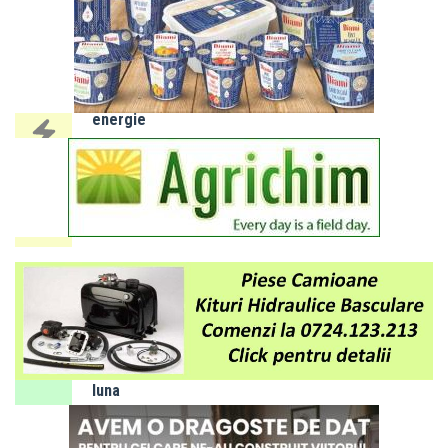
IALOMIȚA:
Întreruperi
programate
energie
electrică
10 - 14
august
2026
SLOBOZIA:
Program
de gardă
farmacii -
luna
AUGUST