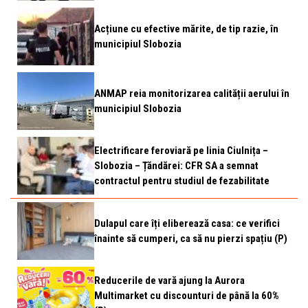
Acțiune cu efective mărite, de tip razie, în
municipiul Slobozia
ANMAP reia monitorizarea calității aerului în
municipiul Slobozia
Electrificare feroviară pe linia Ciulnița –
Slobozia – Țăndărei: CFR SA a semnat
contractul pentru studiul de fezabilitate
Dulapul care îți eliberează casa: ce verifici
înainte să cumperi, ca să nu pierzi spațiu (P)
Reducerile de vară ajung la Aurora
Multimarket cu discounturi de până la 60%