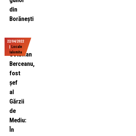
gunoi
din
Borănești
22/04/2022
|
Locale
Ialomita
Octavian
Berceanu,
fost
șef
al
Gărzii
de
Mediu:
În