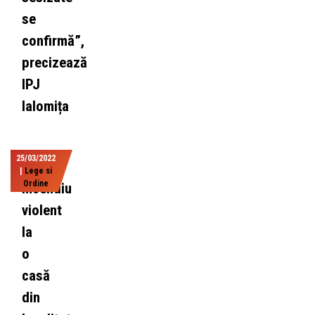
se
confirmă”,
precizează
IPJ
Ialomița
25/03/2022
|
Lege si
Ordine
Incendiu
violent
la
o
casă
din