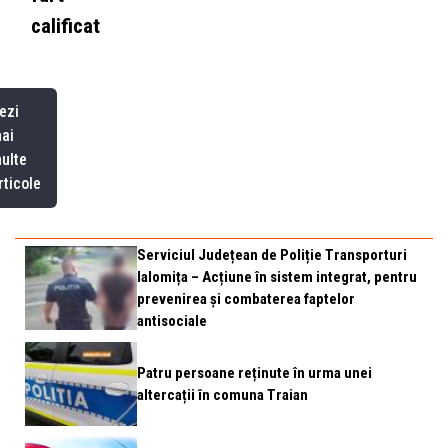
calificat
ezi
ai
ulte
rticole
Serviciul Județean de Poliție Transporturi
Ialomița – Acțiune în sistem integrat, pentru
prevenirea și combaterea faptelor
antisociale
Patru persoane reținute în urma unei
altercații în comuna Traian