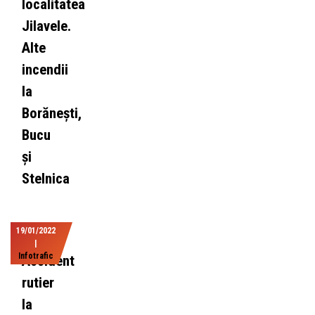
localitatea
Jilavele.
Alte
incendii
la
Borănești,
Bucu
și
Stelnica
19/01/2022
|
Infotrafic
Accident
rutier
la