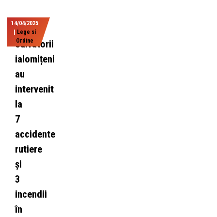
14/04/2025
|
Lege si
Ordine
Salvatorii
ialomițeni
au
intervenit
la
7
accidente
rutiere
și
3
incendii
în