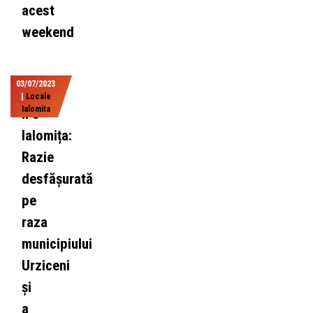
acest
weekend
03/07/2023
|
Locale
Ialomita
IPJ
Ialomița:
Razie
desfășurată
pe
raza
municipiului
Urziceni
și
a