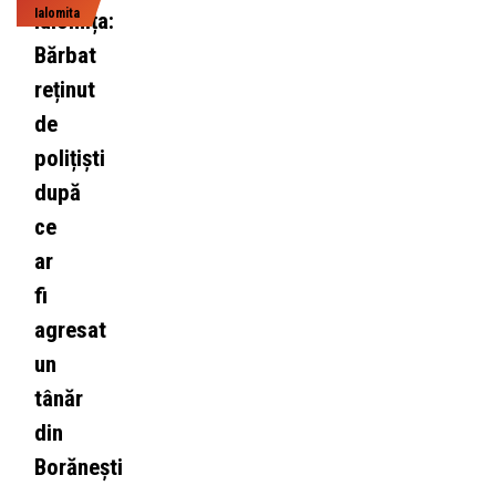
Ialomita
Ialomița:
Bărbat
reținut
de
polițiști
după
ce
ar
fi
agresat
un
tânăr
din
Borănești