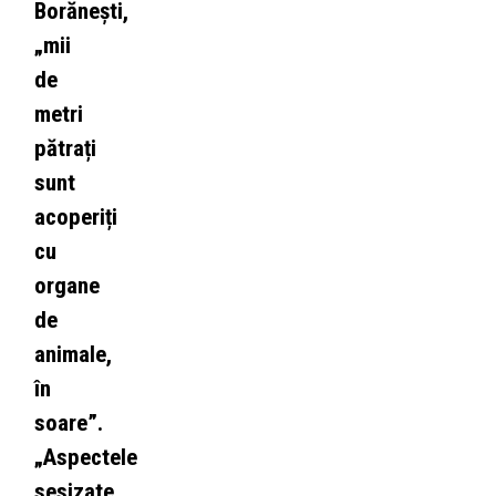
Borănești,
„mii
de
metri
pătrați
sunt
acoperiți
cu
organe
de
animale,
în
soare”.
„Aspectele
sesizate