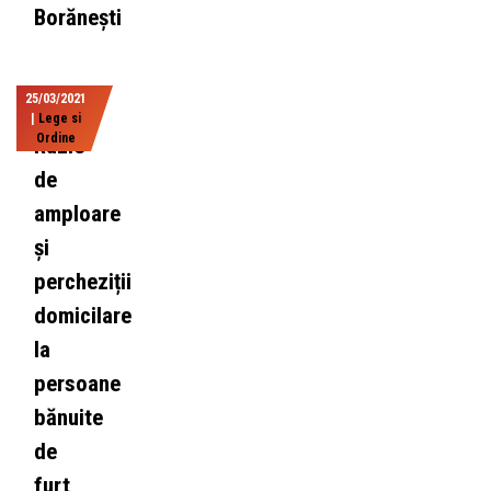
Borănești
25/03/2021
|
Lege si
Ordine
Razie
de
amploare
și
percheziții
domicilare
la
persoane
bănuite
de
furt