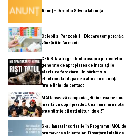
Anunț – Direcția Silvică Ialomița
Colebil și Panzcebil – Blocare temporară a
vânzării în farmacii
CFR S.A. atrage atenția asupra pericolelor
generate de apropierea de instalațiile
electrice feroviare. Un bărbat s-a
electrocutat după ce a atins cu o undiță
firele liniei de contact
MAI lansează campania „Niciun examen nu
merită un copil pierdut. Cea mai mare notă
este să știe că ești alături de el!”
S-au lansat înscrierile în Programul MOL de
promovare a talentelor. Finanțare totală de