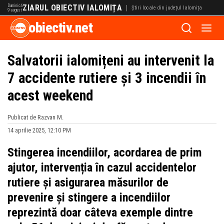
Duminică
ZIARUL OBIECTIV IALOMIȚA
|
Știri locale din județul Ialomița
9 august
obiectiv.net
Salvatorii ialomițeni au intervenit la
7 accidente rutiere și 3 incendii în
acest weekend
Publicat de Razvan M.
14 aprilie 2025, 12:10 PM
Stingerea incendiilor, acordarea de prim
ajutor, intervenția în cazul accidentelor
rutiere și asigurarea măsurilor de
prevenire și stingere a incendiilor
reprezintă doar câteva exemple dintre