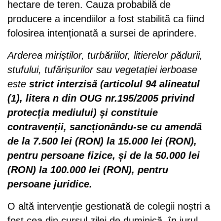
hectare de teren. Cauza probabilă de
producere a incendiilor a fost stabilită ca fiind
folosirea intenționată a sursei de aprindere.
Arderea miriștilor, turbăriilor, litierelor pădurii,
stufului, tufărișurilor sau vegetației ierboase
este
strict interzisă (articolul 94 alineatul
(1), litera n din OUG nr.195/2005 privind
protecția mediului) și constituie
contravenții, sancționându-se cu amendă
de la 7.500 lei (RON) la 15.000 lei (RON),
pentru persoane fizice, și de la 50.000 lei
(RON) la 100.000 lei (RON), pentru
persoane juridice.
O altă intervenție gestionată de colegii noștri a
fost cea din cursul zilei de duminică, în jurul