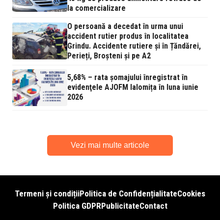
la comercializare
O persoană a decedat în urma unui
accident rutier produs în localitatea
Grindu. Accidente rutiere și în Țăndărei,
Perieți, Broșteni și pe A2
5,68% – rata şomajului înregistrat în
evidenţele AJOFM Ialomița în luna iunie
2026
Vezi mai multe articole
Termeni și condiții
Politica de Confidențialitate
Cookies
Politica GDPR
Publicitate
Contact