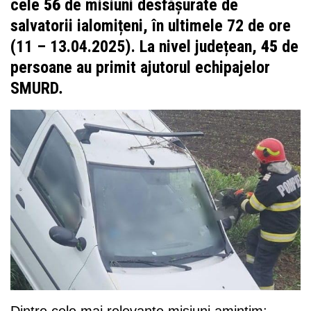
cele
56
de misiuni desfășurate de
salvatorii ialomițeni, în ultimele 72 de ore
(11 – 13.04.2025). La nivel județean,
45
de
persoane au primit ajutorul echipajelor
SMURD
.
Dintre cele mai relevante misiuni amintim: