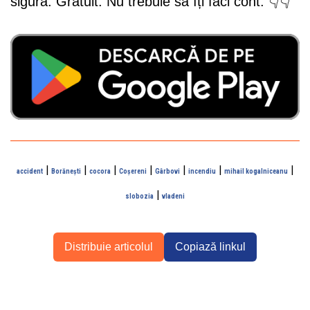
sigură. Gratuit. Nu trebuie să îți faci cont. 👇👇
|
|
|
|
|
|
|
accident
Borănești
cocora
Coșereni
Gârbovi
incendiu
mihail kogalniceanu
|
slobozia
vladeni
Distribuie articolul
Copiază linkul