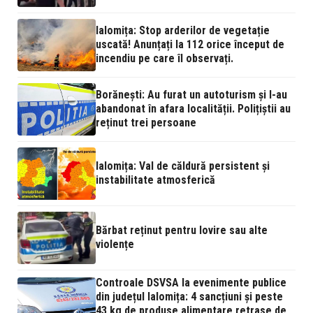
Ialomița: Stop arderilor de vegetație
uscată! Anunțați la 112 orice început de
incendiu pe care îl observați.
Borănești: Au furat un autoturism și l-au
abandonat în afara localității. Polițiștii au
reținut trei persoane
Ialomița: Val de căldură persistent și
instabilitate atmosferică
Bărbat reținut pentru lovire sau alte
violențe
Controale DSVSA la evenimente publice
din județul Ialomița: 4 sancțiuni și peste
43 kg de produse alimentare retrase de