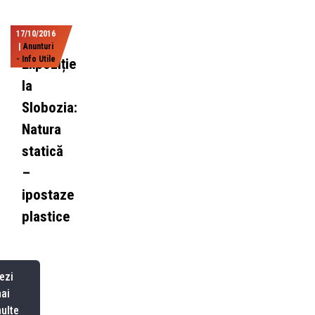
17/10/2016
|
Anunturi
- Info Utile
Expoziție
la
Slobozia:
Natura
statică
–
ipostaze
plastice
ezi
ai
ulte