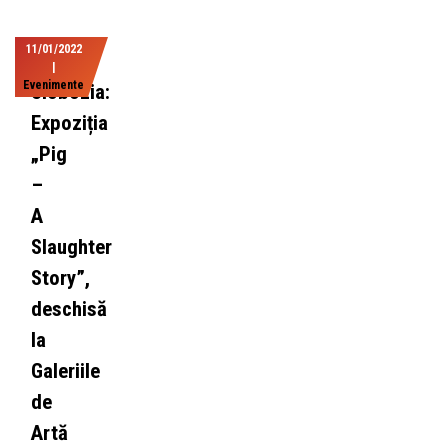
11/01/2022
|
Evenimente
Slobozia:
Expoziția
„Pig
–
A
Slaughter
Story”,
deschisă
la
Galeriile
de
Artă