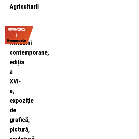
Agriculturii
08/06/2023
|
Evenimente
Atitudini
contemporane,
ediția
a
XVI-
a,
expoziție
de
grafică,
pictură,