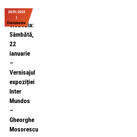
20/01/2022
|
Evenimente
Slobozia:
Sâmbătă,
22
ianuarie
–
Vernisajul
expoziției
Inter
Mundos
–
Gheorghe
Mosorescu