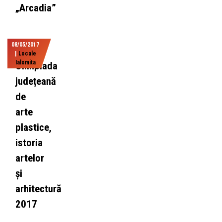
„Arcadia”
08/05/2017
|
Locale
Ialomita
Olimpiada
județeană
de
arte
plastice,
istoria
artelor
și
arhitectură
2017