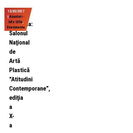
13/03/2017
|
Anunturi -
Info Utile
,
Slobozia:
Evenimente
Salonul
Naţional
de
Artă
Plastică
“Atitudini
Contemporane”,
ediţia
a
X-
a