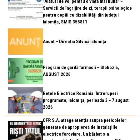
”Alături de voi pentru o viață mai bună” –
Servicii de îngrijire de zi, terapii psihologice
pentru copiii cu dizabilități din județul
Ialomița, SMIS 355811
Anunț – Direcția Silvică Ialomița
Program de gardă farmacii – Slobozia,
AUGUST 2026
Rețele Electrice România: Întreruperi
programate, Ialomița, perioada 3 – 7 august
2026
CFR S.A. atrage atenția asupra pericolelor
generate de apropierea de instalațiile
electrice feroviare. Un bărbat s-a