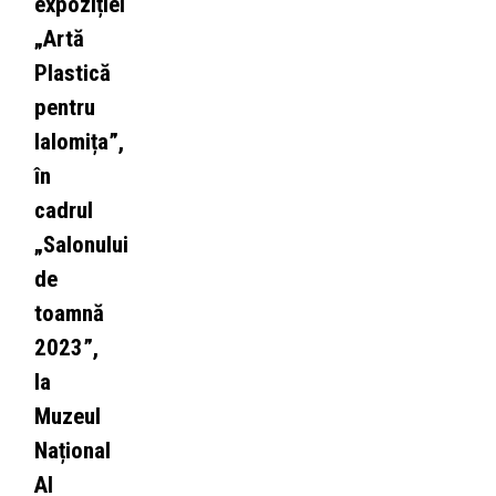
expoziției
„Artă
Plastică
pentru
Ialomița”,
în
cadrul
„Salonului
de
toamnă
2023”,
la
Muzeul
Național
Al