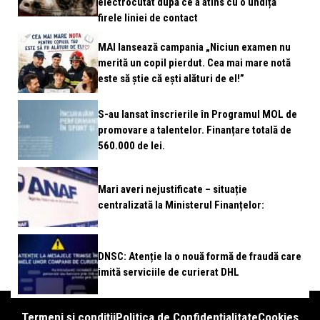
electrocutat după ce a atins cu o undiță
firele liniei de contact
MAI lansează campania „Niciun examen nu
merită un copil pierdut. Cea mai mare notă
este să știe că ești alături de el!”
S-au lansat înscrierile în Programul MOL de
promovare a talentelor. Finanțare totală de
560.000 de lei.
Mari averi nejustificate – situație
centralizată la Ministerul Finanțelor:
DNSC: Atenție la o nouă formă de fraudă care
imită serviciile de curierat DHL
Termeni și condiții
Politica de Confidențialitate
Cookies