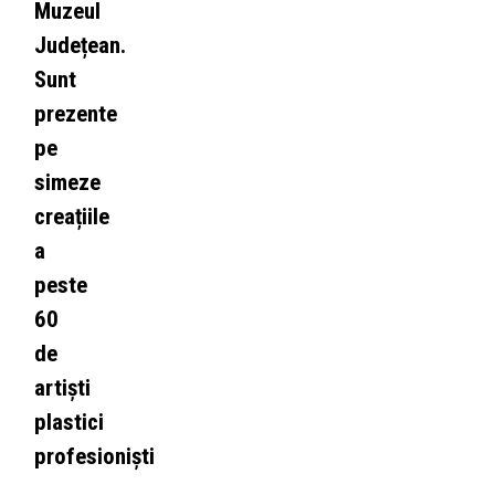
Muzeul
Județean.
Sunt
prezente
pe
simeze
creațiile
a
peste
60
de
artiști
plastici
profesioniști