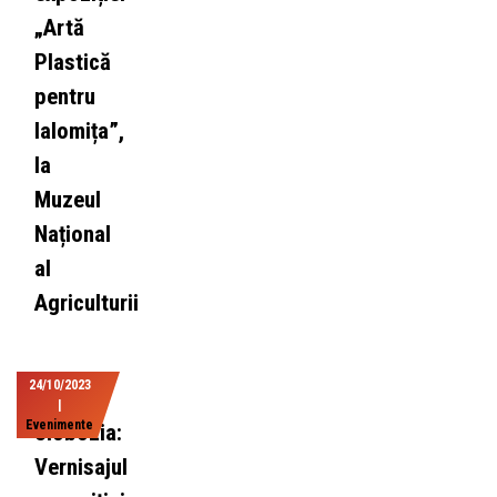
„Artă
Plastică
pentru
Ialomița”,
la
Muzeul
Național
al
Agriculturii
24/10/2023
|
Evenimente
Slobozia:
Vernisajul