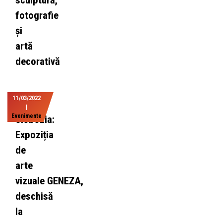
sculptură,
fotografie
și
artă
decorativă
11/03/2022
|
Evenimente
Slobozia:
Expoziția
de
arte
vizuale GENEZA,
deschisă
la