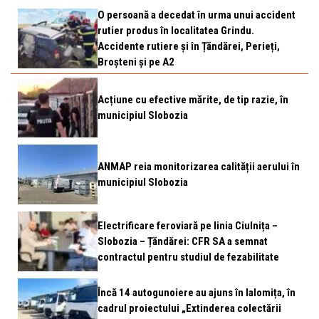
O persoană a decedat în urma unui accident
rutier produs în localitatea Grindu.
Accidente rutiere și în Țăndărei, Perieți,
Broșteni și pe A2
Acțiune cu efective mărite, de tip razie, în
municipiul Slobozia
ANMAP reia monitorizarea calității aerului în
municipiul Slobozia
Electrificare feroviară pe linia Ciulnița –
Slobozia – Țăndărei: CFR SA a semnat
contractul pentru studiul de fezabilitate
Încă 14 autogunoiere au ajuns în Ialomița, în
cadrul proiectului „Extinderea colectării