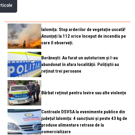
rticole
Ialomița: Stop arderilor de vegetație uscată!
Anunțați la 112 orice început de incendiu pe
care îl observați.
Borănești: Au furat un autoturism și l-au
abandonat în afara localității. Polițiștii au
reținut trei persoane
Bărbat reținut pentru lovire sau alte violențe
Controale DSVSA la evenimente publice din
județul Ialomița: 4 sancțiuni și peste 43 kg de
produse alimentare retrase de la
comercializare