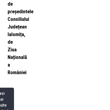
de
președintele
Consiliului
Județean
Ialomița,
de
Ziua
Națională
a
României
ezi
ai
ulte