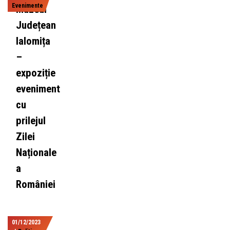
Evenimente
Muzeul
Județean
Ialomița
–
expoziție
eveniment
cu
prilejul
Zilei
Naționale
a
României
01/12/2023