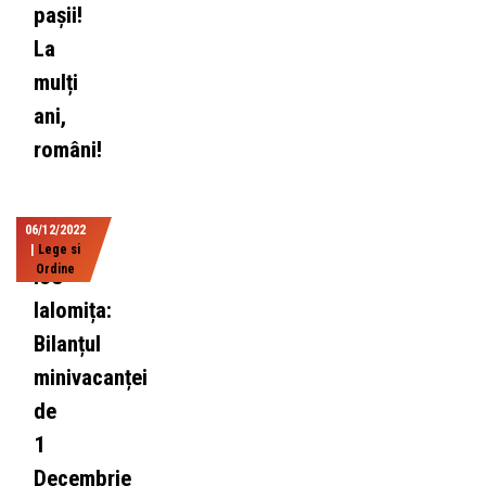
pașii!
La
mulți
ani,
români!
06/12/2022
|
Lege si
Ordine
ISU
Ialomița:
Bilanțul
minivacanței
de
1
Decembrie