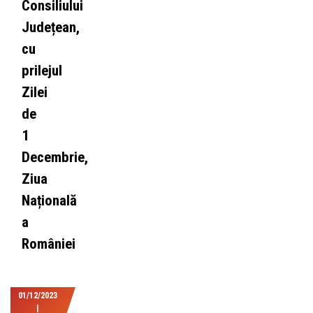
Consiliului
Județean,
cu
prilejul
Zilei
de
1
Decembrie,
Ziua
Națională
a
României
01/12/2023
|