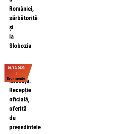
României,
sărbătorită
și
la
Slobozia
01/12/2023
|
Evenimente
Ialomița:
Recepție
oficială,
oferită
de
președintele