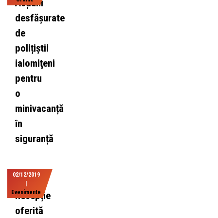
Acțiuni
desfășurate
de
polițiștii
ialomiţeni
pentru
o
minivacanță
în
siguranță
02/12/2019
|
Evenimente
Recepție
oferită