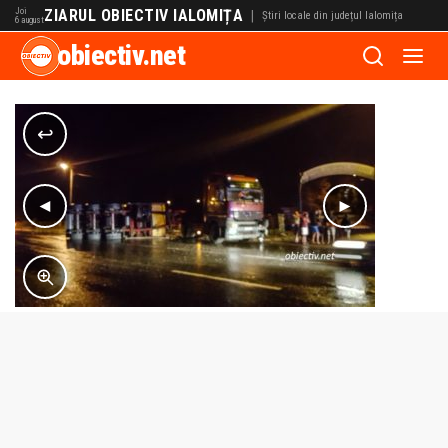
Joi
ZIARUL OBIECTIV IALOMIȚA
|
Știri locale din județul Ialomița
6 august
obiectiv.net