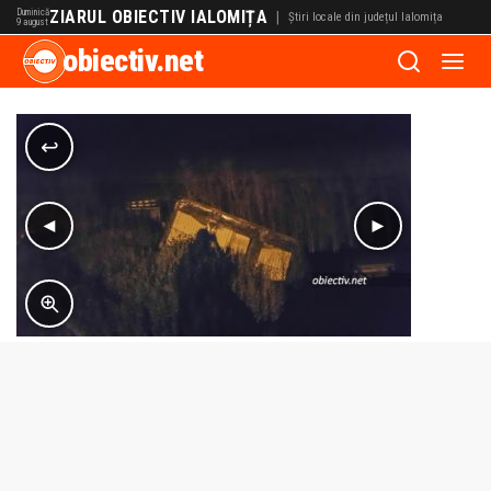
Duminică
ZIARUL OBIECTIV IALOMIȚA
|
Știri locale din județul Ialomița
9 august
obiectiv.net