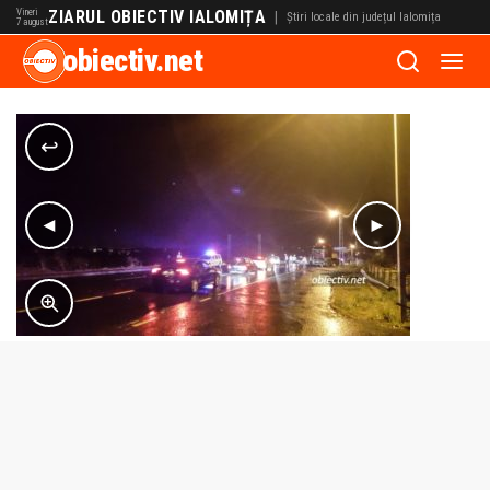
Vineri
ZIARUL OBIECTIV IALOMIȚA
|
Știri locale din județul Ialomița
7 august
obiectiv.net