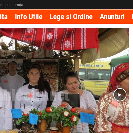
județul Ialomița
ita
Info Utile
Lege si Ordine
Anunturi