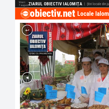
Vineri
ZIARUL OBIECTIV IALOMIȚA
|
Știri locale din 
7 august
obiectiv.net
Locale Ialom