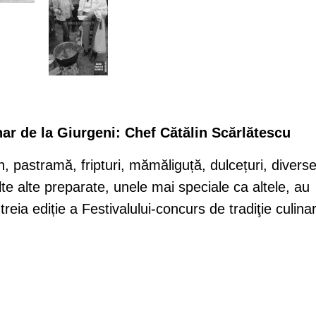
nar de la Giurgeni: Chef Cătălin Scărlătescu
, pastramă, fripturi, mămăliguță, dulcețuri, divers
ulte alte preparate, unele mai speciale ca altele, au
treia ediție a Festivalului-concurs de tradiţie culina