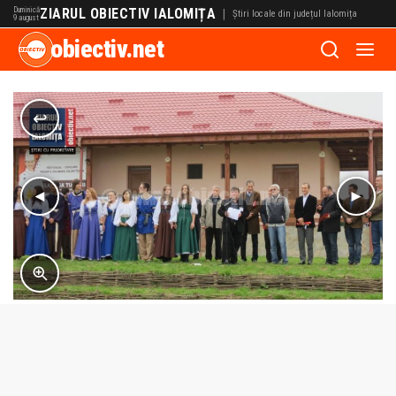
Duminică
ZIARUL OBIECTIV IALOMIȚA
|
Știri locale din județul Ialomița
9 august
obiectiv.net