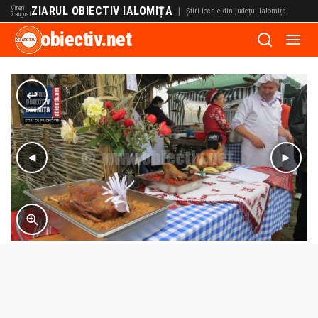
Vineri
ZIARUL OBIECTIV IALOMIȚA
|
Știri locale din județul Ialomița
7 august
obiectiv.net