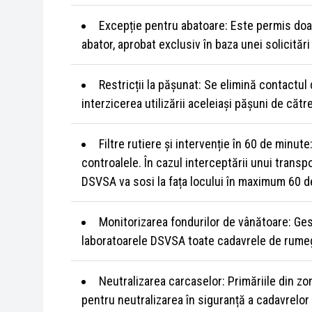
Excepție pentru abatoare: Este permis doar
abator, aprobat exclusiv în baza unei solicitări
Restricții la pășunat: Se elimină contactul
interzicerea utilizării aceleiași pășuni de cătr
Filtre rutiere și intervenție în 60 de minute
controalele. În cazul interceptării unui transp
DSVSA va sosi la fața locului în maximum 60 d
Monitorizarea fondurilor de vânătoare: Gest
laboratoarele DSVSA toate cadavrele de rumegă
Neutralizarea carcaselor: Primăriile din zon
pentru neutralizarea în siguranță a cadavrelor 