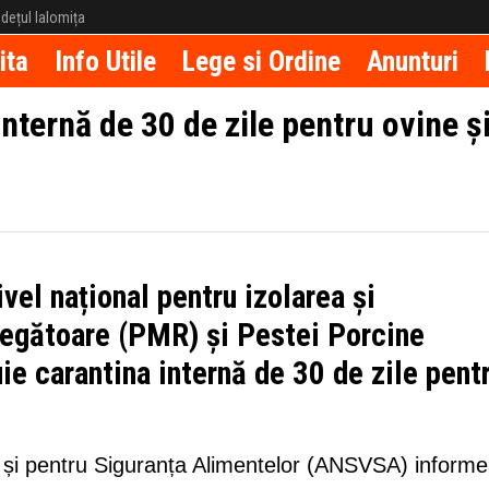
județul Ialomița
ita
Info Utile
Lege si Ordine
Anunturi
nternă de 30 de zile pentru ovine ș
ivel național pentru izolarea și
egătoare (PMR) și Pestei Porcine
e carantina internă de 30 de zile pent
ă și pentru Siguranța Alimentelor (ANSVSA) inform