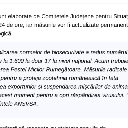
unt elaborate de Comitetele Județene pentru Situaț
de ore, iar măsurile vor fi actualizate permanen
gică.
aplicarea normelor de biosecuritate a redus numărul
 la 1.600 la doar 17 la nivel național. Acum trebui
erea Pestei Micilor Rumegătoare.
Măsurile radicale
 pentru a proteja zootehnia românească în fața
rea exporturilor și suspendarea mișcărilor de anima
 acest moment pentru a opri răspândirea virusului. 
dintele ANSVSA.