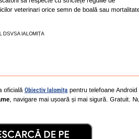
scătorii să respecte cu strictețe regulile de
cilor veterinari orice semn de boală sau mortalitat
 DSVSA IALOMIȚA
Obiectiv Ialomița
a oficială
pentru telefoane Android 
lame
, navigare mai ușoară și mai sigură. Gratuit. N