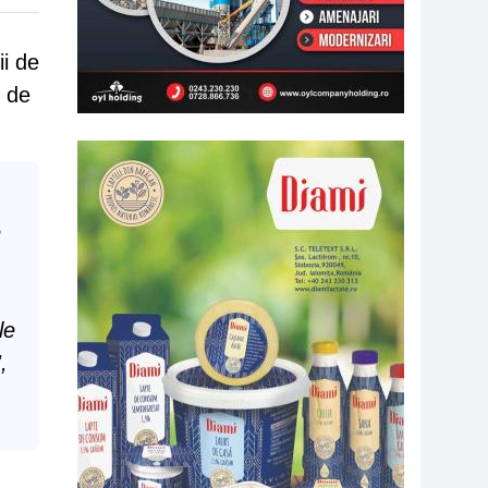
ii de
t de
e
le
”
,