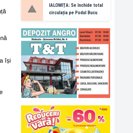
IALOMIȚA: Se închide total
nță
circulația pe Podul Bucu
ină
a își
re