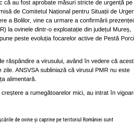
nic că au fost aprobate măsuri stricte de urgență pe
 emisă de Comitetul Național pentru Situații de Urge
e a Bolilor, vine ca urmare a confirmării prezenței
) la ovinele dintr-o exploatație din județul Mureș,
pune peste evoluția focarelor active de Pestă Porc
de răspândire a virusului, având în vedere că acest
e zile. ANSVSA subliniază că virusul PMR nu este
ța alimentară.
creștere a rumegătoarelor mici, au intrat în vigoa
șcările de ovine și caprine pe teritoriul României sunt