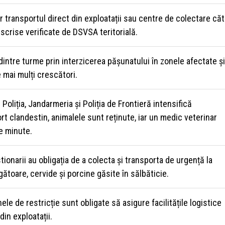
 transportul direct din exploatații sau centre de colectare căt
 scrise verificate de DSVSA teritorială.
 dintre turme prin interzicerea pășunatului în zonele afectate și
e mai mulți crescători.
: Poliția, Jandarmeria și Poliția de Frontieră intensifică
ort clandestin, animalele sunt reținute, iar un medic veterinar
e minute.
ionarii au obligația de a colecta și transporta de urgență la
toare, cervide și porcine găsite în sălbăticie.
ele de restricție sunt obligate să asigure facilitățile logistice
din exploatații.