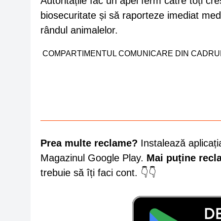
Autoritățile fac un apel ferm către toți cre
biosecuritate și să raporteze imediat medi
rândul animalelor.
COMPARTIMENTUL COMUNICARE DIN CADRUL
Prea multe reclame?
Instalează aplicați
Magazinul Google Play.
Mai puține rec
trebuie să îți faci cont. 👇👇