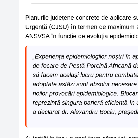
Planurile județene concrete de aplicare s
Urgență (CJSU) în termen de maximum 24 
ANSVSA în funcție de evoluția epidemiolo
„Experiența epidemiologilor noștri în 
de focare de Pestă Porcină Africană de
să facem același lucru pentru combat
adoptate astăzi sunt absolut necesare
noilor provocări epidemiologice. Bloca
reprezintă singura barieră eficientă în
a declarat dr. Alexandru Bociu, preșe