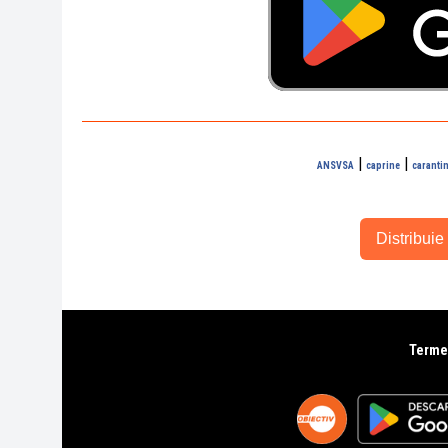
|
|
ANSVSA
caprine
caranti
Distribuie 
Termen