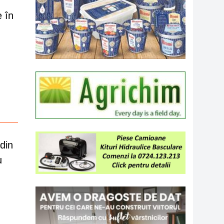
e în
din
u