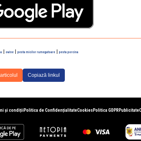
|
|
|
na
ovine
pesta micilor rumegatoare
pesta porcina
articolul
Copiază linkul
i și condiții
Politica de Confidențialitate
Cookies
Politica GDPR
Publicitate