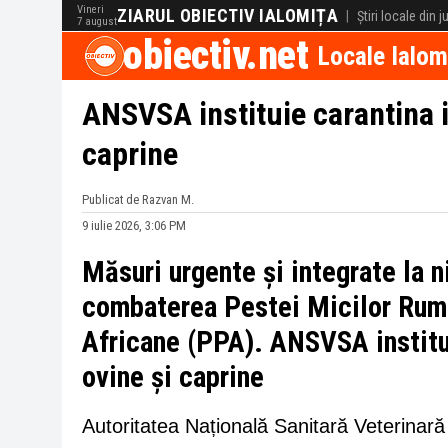
Vineri
ZIARUL OBIECTIV IALOMIȚA
|
Știri locale din 
7 august
obiectiv.net
Locale Ialom
ANSVSA instituie carantina i
caprine
Publicat de Razvan M.
9 iulie 2026, 3:06 PM
Măsuri urgente și integrate la n
combaterea Pestei Micilor Rum
Africane (PPA). ANSVSA institui
ovine și caprine
Autoritatea Națională Sanitară Veterinar