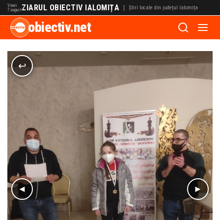
Vineri
ZIARUL OBIECTIV IALOMIȚA
|
Știri locale din județul Ialomița
7 august
obiectiv.net