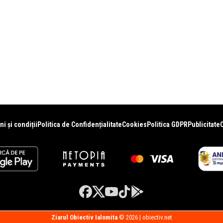
i și condiții
Politica de Confidențialitate
Cookies
Politica GDPR
Publicitate
Ziarul Obiectiv Ialomita
© 2026 | obiectiv.net