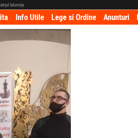
județul Ialomița
ita
Info Utile
Lege si Ordine
Anunturi