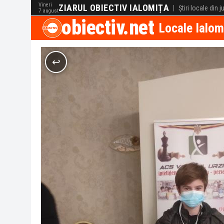
Vineri
ZIARUL OBIECTIV IALOMIȚA
|
Știri locale din 
7 august
obiectiv.net
Locale Ialom