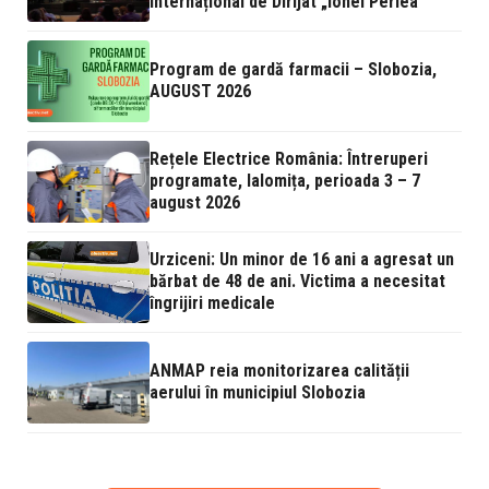
Internațional de Dirijat „Ionel Perlea”
Program de gardă farmacii – Slobozia,
AUGUST 2026
Rețele Electrice România: Întreruperi
programate, Ialomița, perioada 3 – 7
august 2026
Urziceni: Un minor de 16 ani a agresat un
bărbat de 48 de ani. Victima a necesitat
îngrijiri medicale
ANMAP reia monitorizarea calității
aerului în municipiul Slobozia