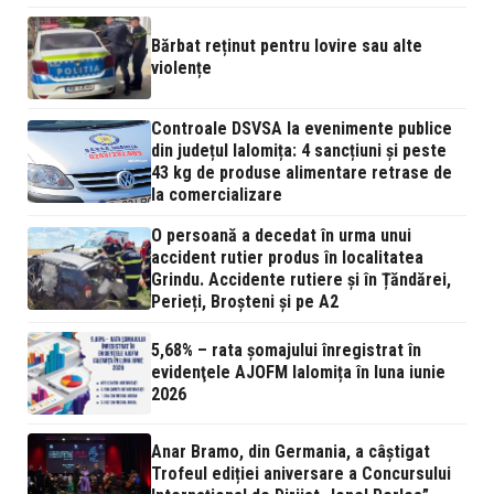
Bărbat reținut pentru lovire sau alte
violențe
Controale DSVSA la evenimente publice
din județul Ialomița: 4 sancțiuni și peste
43 kg de produse alimentare retrase de
la comercializare
O persoană a decedat în urma unui
accident rutier produs în localitatea
Grindu. Accidente rutiere și în Țăndărei,
Perieți, Broșteni și pe A2
5,68% – rata şomajului înregistrat în
evidenţele AJOFM Ialomița în luna iunie
2026
Anar Bramo, din Germania, a câștigat
Trofeul ediției aniversare a Concursului