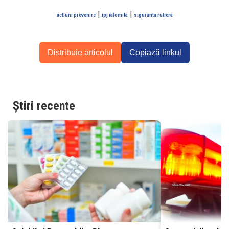
|
|
actiuni prevenire
ipj ialomita
siguranta rutiera
Distribuie articolul
Copiază linkul
Știri recente