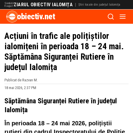
Sâmbătă
ZIARUL OBIECTIV IALOMIȚA
|
Știri locale din județul Ialomița
8 august
obiectiv.net
Acțiuni în trafic ale polițiștilor
ialomițeni în perioada 18 – 24 mai.
Săptămâna Siguranței Rutiere în
județul Ialomița
Publicat de Razvan M.
18 mai 2026, 2:37 PM
Săptămâna Siguranței Rutiere în județul
Ialomița
În perioada 18 – 24 mai 2026, polițiștii
rutieri din cadrul Inspectoratului de Poliție