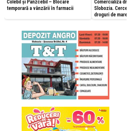
Colebil și Panzcebil – Blocare
Comercializa drog
temporară a vânzării în farmacii
Slobozia. Cerceta
droguri de mare r