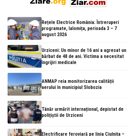
Rețele Electrice România: Întreruperi
programate, Ialomița, perioada 3 – 7
august 2026
Urziceni: Un minor de 16 ani a agresat un
bărbat de 48 de ani. Victima a necesitat
îngrijiri medicale
ANMAP reia monitorizarea calității
aerului în municipiul Slobozia
Tânăr urmărit internațional, depistat de
polițiștii de Urziceni
Electrificare feroviară pe linia Ciulnița –