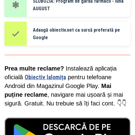
SLOBOZIA: Program de gardă farmacii - luna
AUGUST
Adaugă obiectiv.net ca sursă preferată pe
Google
Prea multe reclame?
Instalează aplicația
oficială
Obiectiv Ialomița
pentru telefoane
Android din Magazinul Google Play.
Mai
puține reclame
, navigare mai ușoară și mai
sigură. Gratuit. Nu trebuie să îți faci cont. 👇👇