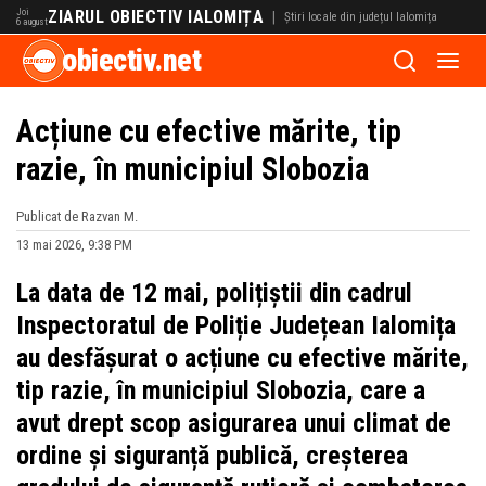
Joi
ZIARUL OBIECTIV IALOMIȚA
|
Știri locale din județul Ialomița
6 august
obiectiv.net
Acțiune cu efective mărite, tip
razie, în municipiul Slobozia
Publicat de Razvan M.
13 mai 2026, 9:38 PM
La data de 12 mai, polițiștii din cadrul
Inspectoratul de Poliție Județean Ialomița
au desfășurat o acțiune cu efective mărite,
tip razie, în municipiul Slobozia, care a
avut drept scop asigurarea unui climat de
ordine și siguranță publică, creșterea