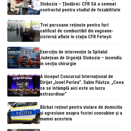
Slobozia – Țăndărei: CFR SA a semnat
contractul pentru studiul de fezabilitate
Trei persoane reținute pentru furt
calificat de combustibil din vagoane-
cisternă aflate în stația CFR Fetești
Exercițiu de intervenție la Spitalul
Județean de Urgență Slobozia – incendiu
în secția chirurgie
A început Concursul Internațional de
Dirijat „Ionel Perlea”. Sabin Păutza: „Ceea
ce se întâmplă aici este un lucru
extraordinar”
Bărbat reținut pentru violare de domiciliu
și agresiune asupra fostei concubine și a
mamei acesteia