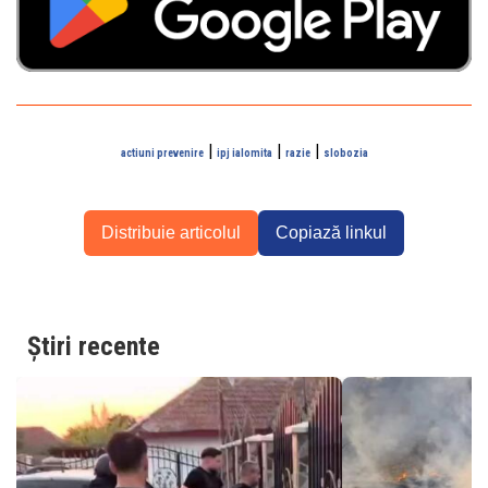
|
|
|
actiuni prevenire
ipj ialomita
razie
slobozia
Distribuie articolul
Copiază linkul
Știri recente