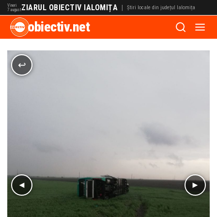
Vineri
ZIARUL OBIECTIV IALOMIȚA
|
Știri locale din județul Ialomița
7 august
obiectiv.net