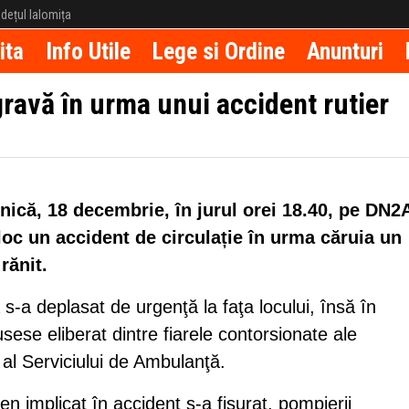
județul Ialomița
ita
Info Utile
Lege si Ordine
Anunturi
gravă în urma unui accident rutier
ică, 18 decembrie, în jurul orei 18.40, pe DN2A
loc un accident de circulație în urma căruia un
rănit.
s-a deplasat de urgenţă la faţa locului, însă în
sese eliberat dintre fiarele contorsionate ale
j al Serviciului de Ambulanţă.
en implicat în accident s-a fisurat, pompierii