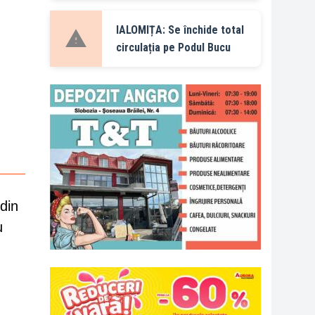
IALOMIȚA: Se închide total
circulația pe Podul Bucu
n
din
u