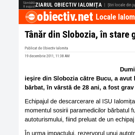
Sâmbătă
ZIARUL OBIECTIV IALOMIȚA
|
Știri locale din 
8 august
obiectiv.net
Locale Ialom
Tânăr din Slobozia, în stare 
Publicat de Obiectiv Ialomita
19 decembrie 2011, 11:38 AM
Dumin
ieşire din Slobozia către Bucu, a avut 
bărbat, în vârstă de 28 ani, a fost grav 
Echipajul de descarcerare al ISU Ialomița 
momentul sosirii paramedicilor bărbatul fu
autoturismului, fiind preluat de un echipa
În urma impactului, rezervorul unui autotr