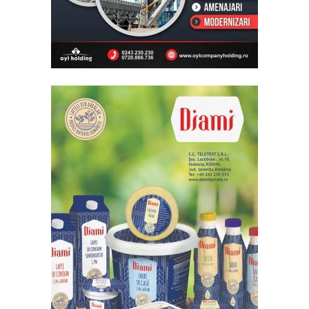
între
două
camioane
IALOMIȚA:
Întreruperi
programate
energie
electrică 3
- 7 august
2026
SLOBOZIA:
Program
de gardă
farmacii -