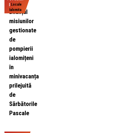
|
Locale
Ialomita
Bilanțul
misiunilor
gestionate
de
pompierii
ialomițeni
în
minivacanța
prilejuită
de
Sărbătorile
Pascale