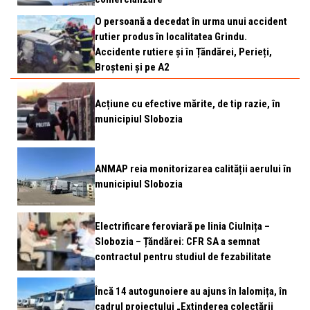
O persoană a decedat în urma unui accident
rutier produs în localitatea Grindu.
Accidente rutiere și în Țăndărei, Perieți,
Broșteni și pe A2
Acțiune cu efective mărite, de tip razie, în
municipiul Slobozia
ANMAP reia monitorizarea calității aerului în
municipiul Slobozia
Electrificare feroviară pe linia Ciulnița –
Slobozia – Țăndărei: CFR SA a semnat
contractul pentru studiul de fezabilitate
Încă 14 autogunoiere au ajuns în Ialomița, în
cadrul proiectului „Extinderea colectării