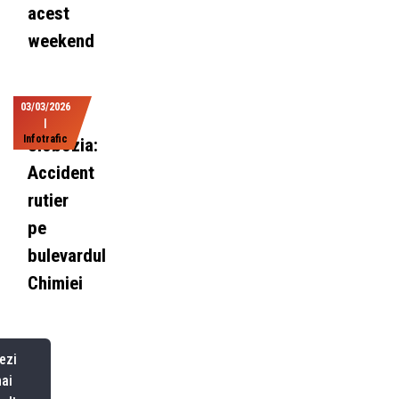
acest
weekend
03/03/2026
|
Infotrafic
Slobozia:
Accident
rutier
pe
bulevardul
Chimiei
ezi
ai