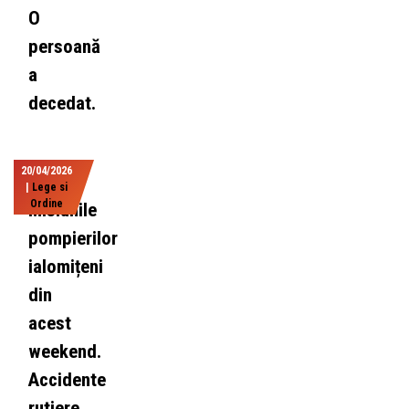
O
persoană
a
decedat.
20/04/2026
|
Lege si
Ordine
Misiunile
pompierilor
ialomițeni
din
acest
weekend.
Accidente
rutiere