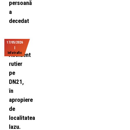
persoană
a
decedat
17/05/2026
|
Infotrafic
Accident
rutier
pe
DN21,
în
apropiere
de
localitatea
Iazu.