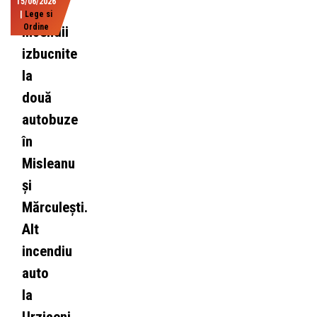
15/06/2026
|
Lege si
Ordine
Incendii
izbucnite
la
două
autobuze
în
Misleanu
și
Mărculești.
Alt
incendiu
auto
la