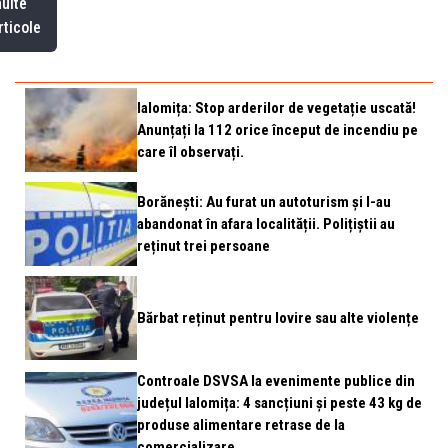
ulte
rticole
Ialomița: Stop arderilor de vegetație uscată!
Anunțați la 112 orice început de incendiu pe
care îl observați.
Borănești: Au furat un autoturism și l-au
abandonat în afara localității. Polițiștii au
reținut trei persoane
Bărbat reținut pentru lovire sau alte violențe
Controale DSVSA la evenimente publice din
județul Ialomița: 4 sancțiuni și peste 43 kg de
produse alimentare retrase de la
comercializare