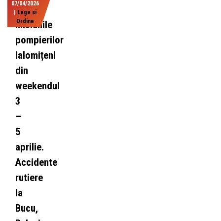
07/04/2026
|
Lege si
Ordine
Misiunile
pompierilor
ialomițeni
din
weekendul
3
–
5
aprilie.
Accidente
rutiere
la
Bucu,