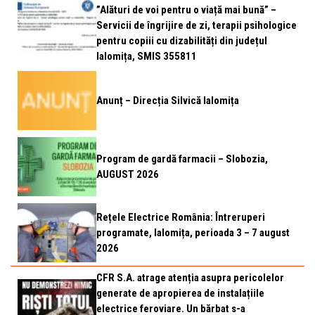
”Alături de voi pentru o viață mai bună” –
Servicii de îngrijire de zi, terapii psihologice
pentru copiii cu dizabilități din județul
Ialomița, SMIS 355811
Anunț – Direcția Silvică Ialomița
Program de gardă farmacii – Slobozia,
AUGUST 2026
Rețele Electrice România: Întreruperi
programate, Ialomița, perioada 3 – 7 august
2026
CFR S.A. atrage atenția asupra pericolelor
generate de apropierea de instalațiile
electrice feroviare. Un bărbat s-a