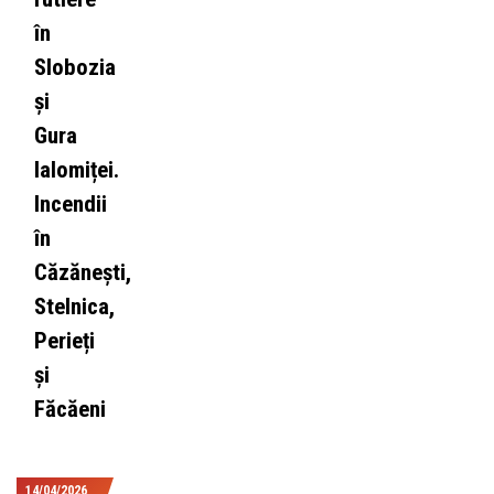
în
Slobozia
și
Gura
Ialomiței.
Incendii
în
Căzănești,
Stelnica,
Perieți
și
Făcăeni
14/04/2026