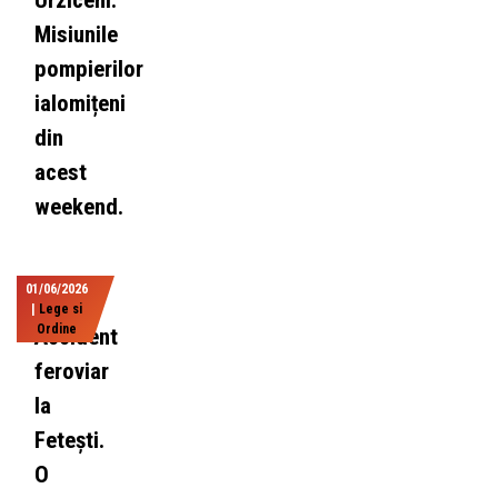
Urziceni.
Misiunile
pompierilor
ialomițeni
din
acest
weekend.
01/06/2026
|
Lege si
Ordine
Accident
feroviar
la
Fetești.
O