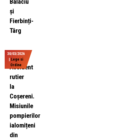
Balaciu
și
Fierbinți-
Târg
30/03/2026
|
Lege si
Ordine
Accident
rutier
la
Coșereni.
Misiunile
pompierilor
ialomițeni
din