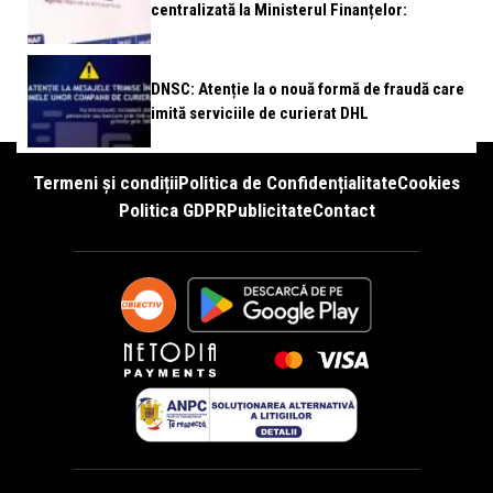
centralizată la Ministerul Finanțelor:
DNSC: Atenție la o nouă formă de fraudă care
imită serviciile de curierat DHL
Termeni și condiții
Politica de Confidențialitate
Cookies
Politica GDPR
Publicitate
Contact