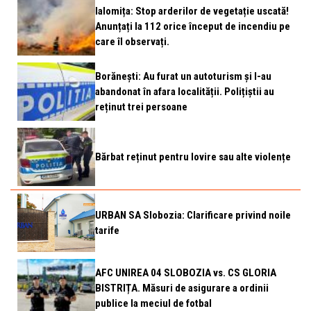
Ialomița: Stop arderilor de vegetație uscată!
Anunțați la 112 orice început de incendiu pe
care îl observați.
Borănești: Au furat un autoturism și l-au
abandonat în afara localității. Polițiștii au
reținut trei persoane
Bărbat reținut pentru lovire sau alte violențe
URBAN SA Slobozia: Clarificare privind noile
tarife
AFC UNIREA 04 SLOBOZIA vs. CS GLORIA
BISTRIȚA. Măsuri de asigurare a ordinii
publice la meciul de fotbal