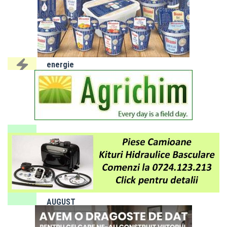
IALOMIȚA:
Întreruperi
programate
energie
electrică 3
- 7 august
2026
SLOBOZIA:
Program
de gardă
farmacii -
luna
AUGUST