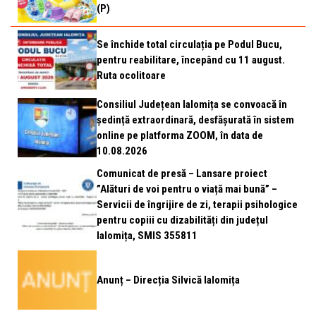
(P)
Se închide total circulația pe Podul Bucu,
pentru reabilitare, începând cu 11 august.
Ruta ocolitoare
Consiliul Județean Ialomița se convoacă în
ședință extraordinară, desfășurată în sistem
online pe platforma ZOOM, în data de
10.08.2026
Comunicat de presă – Lansare proiect
”Alături de voi pentru o viață mai bună” –
Servicii de îngrijire de zi, terapii psihologice
pentru copiii cu dizabilități din județul
Ialomița, SMIS 355811
Anunț – Direcția Silvică Ialomița