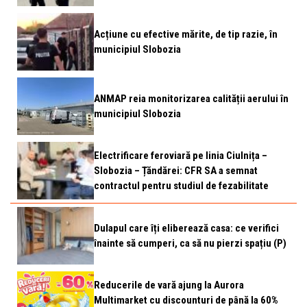
Acțiune cu efective mărite, de tip razie, în
municipiul Slobozia
ANMAP reia monitorizarea calității aerului în
municipiul Slobozia
Electrificare feroviară pe linia Ciulnița –
Slobozia – Țăndărei: CFR SA a semnat
contractul pentru studiul de fezabilitate
Dulapul care îți eliberează casa: ce verifici
înainte să cumperi, ca să nu pierzi spațiu (P)
Reducerile de vară ajung la Aurora
Multimarket cu discounturi de până la 60%