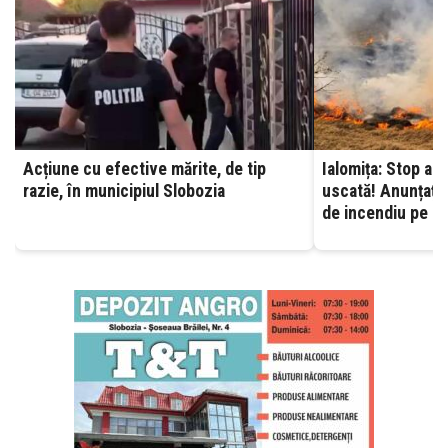
Acțiune cu efective mărite, de tip
Ialomița: Stop ard
razie, în municipiul Slobozia
uscată! Anunțați 
de incendiu pe ca