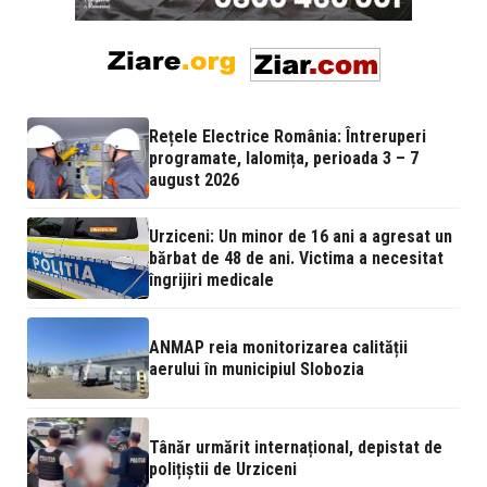
Rețele Electrice România: Întreruperi
programate, Ialomița, perioada 3 – 7
august 2026
Urziceni: Un minor de 16 ani a agresat un
bărbat de 48 de ani. Victima a necesitat
îngrijiri medicale
ANMAP reia monitorizarea calității
aerului în municipiul Slobozia
Tânăr urmărit internațional, depistat de
polițiștii de Urziceni