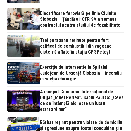
Electrificare feroviară pe linia Ciulnița –
Slobozia – Țăndărei: CFR SA a semnat
contractul pentru studiul de fezabilitate
Trei persoane reținute pentru furt
calificat de combustibil din vagoane-
cisternă aflate în stația CFR Fetești
Exercițiu de intervenție la Spitalul
Județean de Urgență Slobozia – incendiu
în secția chirurgie
A început Concursul Internațional de
Dirijat „Ionel Perlea”. Sabin Păutza: „Ceea
ce se întâmplă aici este un lucru
extraordinar”
Bărbat reținut pentru violare de domiciliu
și agresiune asupra fostei concubine și a