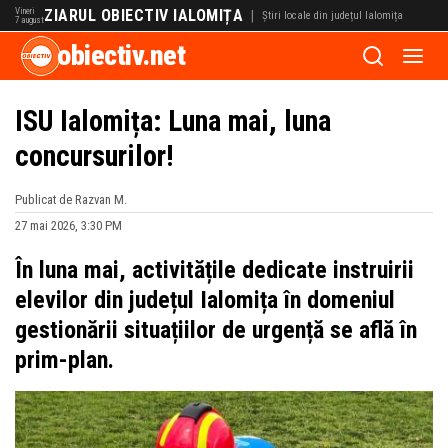
Vineri
ZIARUL OBIECTIV IALOMIȚA
|
Știri locale din județul Ialomița
7 august
obiectiv.net
ISU Ialomița: Luna mai, luna
concursurilor!
Publicat de Razvan M.
27 mai 2026, 3:30 PM
În luna mai, activitățile dedicate instruirii
elevilor din județul Ialomița în domeniul
gestionării situațiilor de urgență se află în
prim-plan.